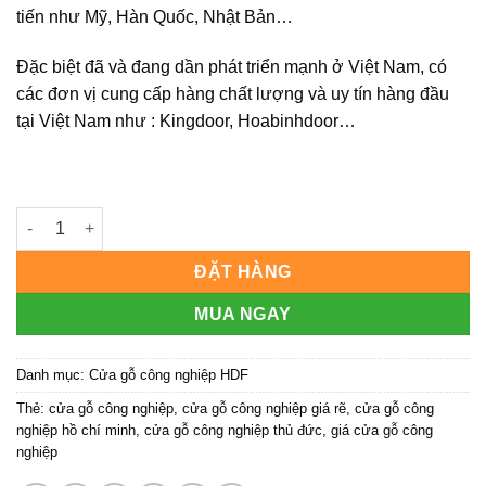
tiến như Mỹ, Hàn Quốc, Nhật Bản…
Đặc biệt đã và đang dần phát triển mạnh ở Việt Nam, có
các đơn vị cung cấp hàng chất lượng và uy tín hàng đầu
tại Việt Nam như : Kingdoor, Hoabinhdoor…
CỬA GỖ CÔNG NGHIỆP HDF KD.4A-C4 | Hoabinhdoor số lượng
ĐẶT HÀNG
MUA NGAY
Danh mục:
Cửa gỗ công nghiệp HDF
Thẻ:
cửa gỗ công nghiệp
,
cửa gỗ công nghiệp giá rẽ
,
cửa gỗ công
nghiệp hồ chí minh
,
cửa gỗ công nghiệp thủ đức
,
giá cửa gỗ công
nghiệp