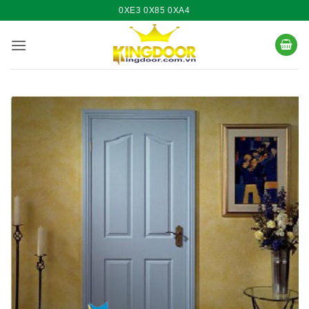
Bỏ
0XE3 0X85 0XA4
qua
nội
dung