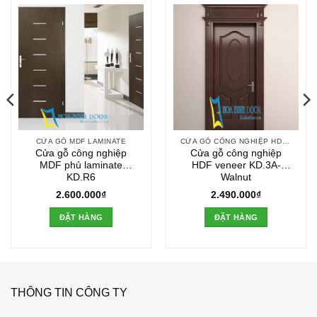
CỬA GỖ MDF LAMINATE
CỬA GỖ CÔNG NGHIỆP HDF VENEER
Cửa gỗ công nghiệp
Cửa gỗ công nghiệp
MDF phủ laminate
HDF veneer KD.3A-
KD.R6
Walnut
2.600.000
₫
2.490.000
₫
ĐẶT HÀNG
ĐẶT HÀNG
THÔNG TIN CÔNG TY