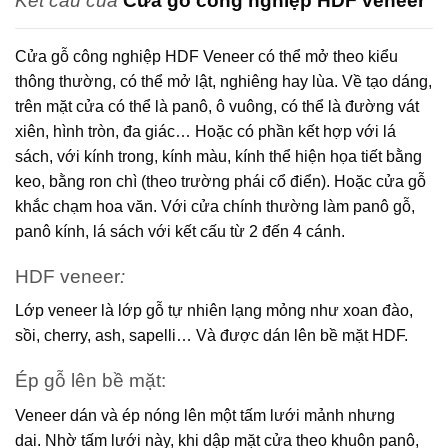
Kết cấu của
Cửa gỗ công nghiệp HDF veneer
Cửa gỗ công nghiệp HDF Veneer có thể mở theo kiểu
thông thường, có thể mở lật, nghiêng hay lùa. Về tạo dáng,
trên mặt cửa có thể là panô, ô vuông, có thể là đường vát
xiên, hình tròn, đa giác… Hoặc có phần kết hợp với lá
sách, với kính trong, kính màu, kính thể hiện họa tiết bằng
keo, bằng ron chì (theo trường phái cổ điển). Hoặc cửa gỗ
khắc chạm hoa văn. Với cửa chính thường làm panô gỗ,
panô kính, lá sách với kết cấu từ 2 đến 4 cánh.
HDF veneer
:
Lớp veneer là lớp gỗ tự nhiên lạng mỏng như xoan đào,
sồi, cherry, ash, sapelli… Và được dán lên bề mặt HDF.
Ép gỗ lên bề mặt:
Veneer dán và ép nóng lên một tấm lưới mảnh nhưng
dai. Nhờ tấm lưới này, khi dập mặt cửa theo khuôn panô,