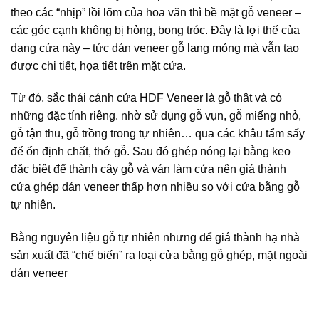
theo các “nhịp” lồi lõm của hoa văn thì bề mặt gỗ veneer –
các góc cạnh không bị hỏng, bong tróc. Đây là lợi thế của
dạng cửa này – tức dán veneer gỗ lạng mỏng mà vẫn tạo
được chi tiết, họa tiết trên mặt cửa.
Từ đó, sắc thái cánh cửa HDF Veneer là gỗ thật và có
những đặc tính riêng. nhờ sử dụng gỗ vụn, gỗ miếng nhỏ,
gỗ tận thu, gỗ trồng trong tự nhiên… qua các khâu tẩm sấy
để ổn định chất, thớ gỗ. Sau đó ghép nóng lại bằng keo
đặc biệt để thành cây gỗ và ván làm cửa nên giá thành
cửa ghép dán veneer thấp hơn nhiều so với cửa bằng gỗ
tự nhiên.
Bằng nguyên liệu gỗ tự nhiên nhưng để giá thành hạ nhà
sản xuất đã “chế biến” ra loại cửa bằng gỗ ghép, mặt ngoài
dán veneer