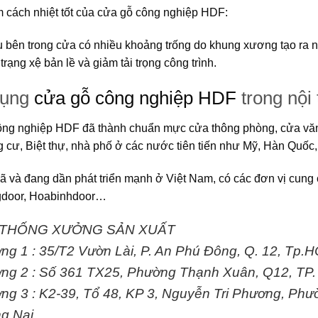
 cách nhiệt tốt của
cửa gỗ công nghiệp HDF
:
u bên trong cửa có nhiều khoảng trống do khung xương tạo ra n
trạng xệ bản lề và giảm tải trọng công trình.
dụng
cửa gỗ công nghiệp HDF
trong nội 
ông nghiệp HDF
đã thành chuẩn mực cửa thông phòng, cửa văn 
 cư, Biệt thự, nhà phố ở các nước tiên tiến như Mỹ, Hàn Quố
đã và đang dần phát triển mạnh ở Việt Nam, có các đơn vị cung 
gdoor, Hoabinhdoor…
 THỐNG XƯỞNG SẢN XUẤT
ng 1 :
35/T2 Vườn Lài, P. An Phú Đông, Q. 12, Tp.
ng 2 :
Số 361 TX25, Phường Thạnh Xuân, Q12, TP
ng 3 :
K2-39, Tổ 48, KP 3, Nguyễn Tri Phương, Phư
g Nai