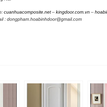
b:
cuanhuacomposite.net
–
kingdoor.com.vn
–
hoabi
il : dongpham.hoabinhdoor@gmail.com