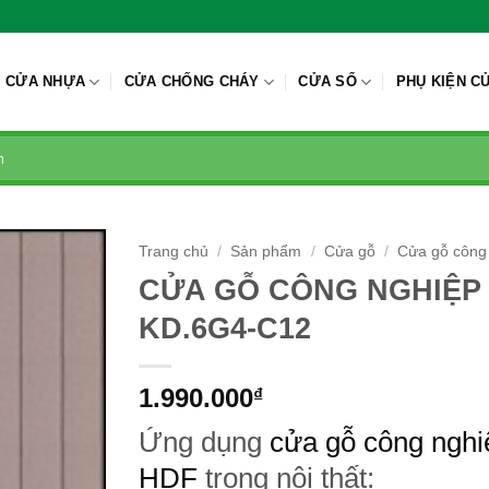
CỬA NHỰA
CỬA CHỐNG CHÁY
CỬA SỔ
PHỤ KIỆN C
Trang chủ
/
Sản phẩm
/
Cửa gỗ
/
Cửa gỗ công
CỬA GỖ CÔNG NGHIỆP
KD.6G4-C12
1.990.000
₫
Ứng dụng
cửa gỗ công nghi
HDF
trong nội thất: