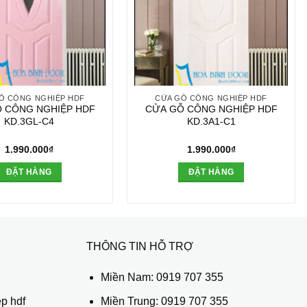
Ỗ CÔNG NGHIỆP HDF
CỬA GỖ CÔNG NGHIỆP HDF
 CÔNG NGHIỆP HDF
CỬA GỖ CÔNG NGHIỆP HDF
KD.3GL-C4
KD.3A1-C1
1.990.000
₫
1.990.000
₫
ĐẶT HÀNG
ĐẶT HÀNG
THÔNG TIN HỖ TRỢ
ủ
Miền Nam:
0919 707 355
p hdf
Miền Trung:
0919 707 355