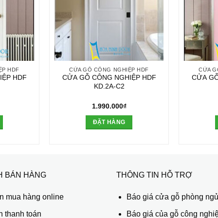
ỆP HDF
CỬA GỖ CÔNG NGHIỆP HDF
CỬA G
IỆP HDF
CỬA GỖ CÔNG NGHIỆP HDF
CỬA GỖ
KD.2A-C2
1.990.000
₫
ĐẶT HÀNG
H BÁN HÀNG
THÔNG TIN HỖ TRỢ
 mua hàng online
Báo giá cửa gỗ phòng ng
h thanh toán
Báo giá của gỗ công nghiệ