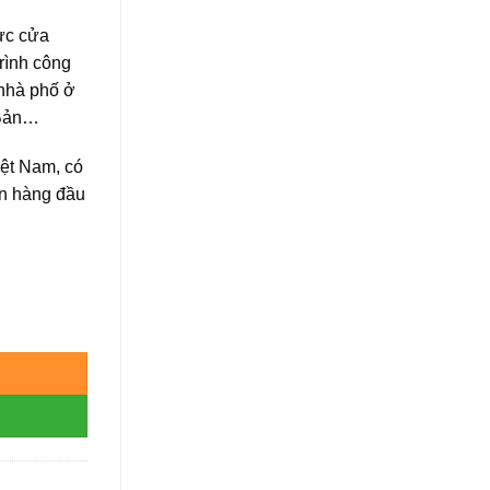
ực cửa
rình công
 nhà phố ở
 Bản…
iệt Nam, có
ín hàng đầu
ợng