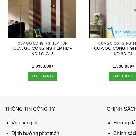
CỬA GỖ CÔNG NGHIỆP HDF
CỬA GỖ CÔNG NGHI
CỬA GỖ CÔNG NGHIỆP HDF
CỬA GỖ CÔNG NGH
KD.1G-C13
KD.6A-C1
1.990.000
₫
1.990.000
₫
ĐẶT HÀNG
ĐẶT HÀNG
THÔNG TIN CÔNG TY
CHÍNH SÁC
Về chúng tôi
Hướng dẫn
Định hướng phát triển
Chính sác