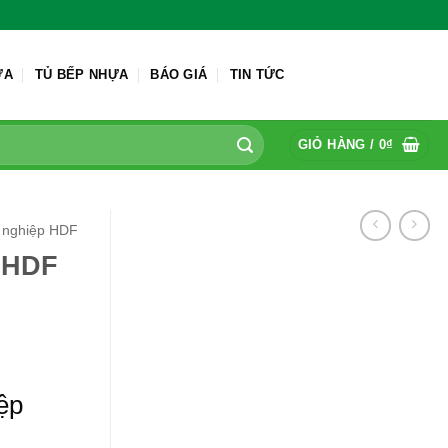
ỬA
TỦ BẾP NHỰA
BÁO GIÁ
TIN TỨC
GIỎ HÀNG /
0
₫
 nghiệp HDF
 HDF
ệp