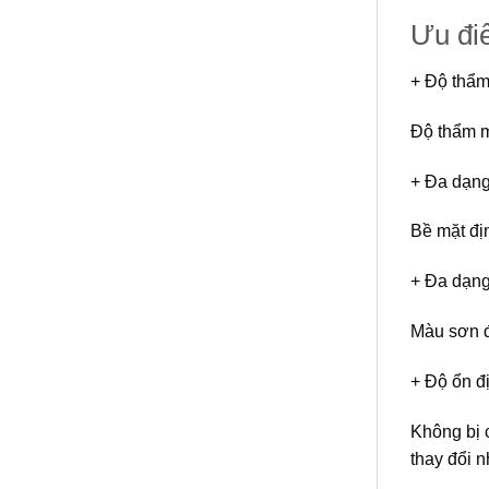
Ưu đ
+ Độ thẩm
Độ thẩm m
+ Đa dạn
Bề mặt đị
+ Đa dạng
Màu sơn đ
+ Độ ổn đ
Không bị c
thay đổi 