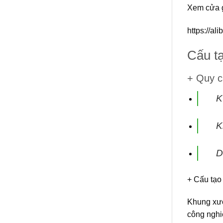
Xem cửa g
https://a
Cấu t
+ Quy c
K
K
D
+ Cấu tạo
Khung xươ
công nghi