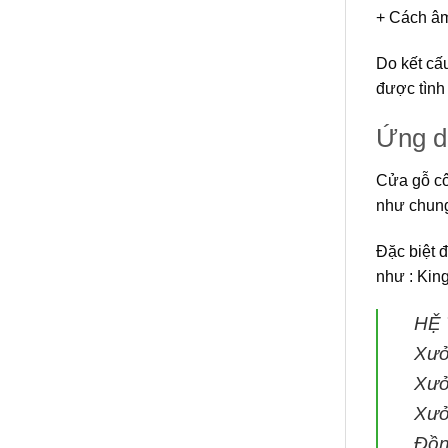
+ Cách âm
Do kết cấ
được tình 
Ứng 
Cửa gỗ c
như chung
Đặc biệt 
như : Kin
HỆ
Xưở
Xưở
Xưở
Đồn