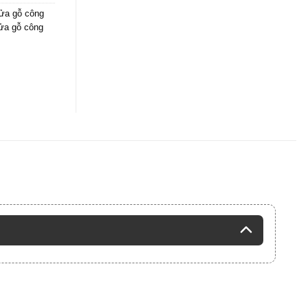
ửa gỗ công
cửa gỗ công