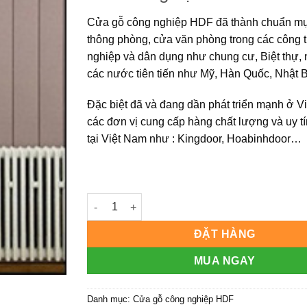
Cửa gỗ công nghiệp HDF
đã thành chuẩn m
thông phòng, cửa văn phòng trong các công t
nghiệp và dân dụng như chung cư, Biệt thự,
các nước tiên tiến như Mỹ, Hàn Quốc, Nhật
Đặc biệt đã và đang dần phát triển mạnh ở V
các đơn vị cung cấp hàng chất lượng và uy t
tại Việt Nam như : Kingdoor, Hoabinhdoor…
CỬA GỖ CÔNG NGHIỆP HDF KD.6G4-C12 số lư
ĐẶT HÀNG
MUA NGAY
Danh mục:
Cửa gỗ công nghiệp HDF