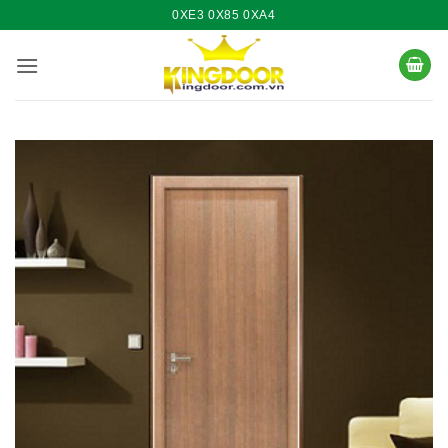
Bỏ
0XE3 0X85 0XA4
qua
nội
dung