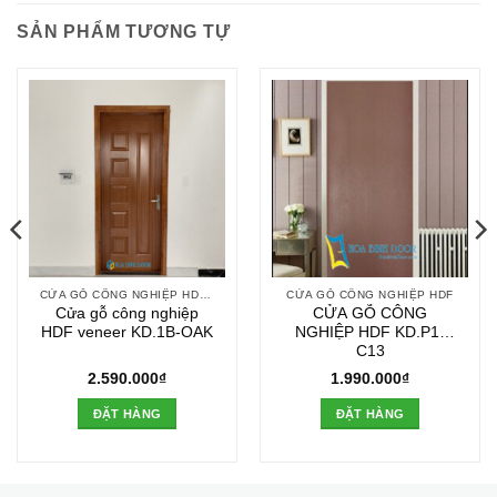
SẢN PHẨM TƯƠNG TỰ
CỬA GỖ CÔNG NGHIỆP HDF VENEER
CỬA GỖ CÔNG NGHIỆP HDF
Cửa gỗ công nghiệp
CỬA GỖ CÔNG
HDF veneer KD.1B-OAK
NGHIỆP HDF KD.P1-
C13
2.590.000
₫
1.990.000
₫
ĐẶT HÀNG
ĐẶT HÀNG