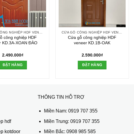
CỬA GỖ CÔNG NGHIỆP HDF VENEER
CỬA GỖ CÔNG NGHIỆP HDF VENEER
ỗ công nghiệp HDF
Cửa gỗ công nghiệp HDF
r KD.3A-XOAN ĐÀO
veneer KD.1B-OAK
2.490.000
₫
2.590.000
₫
ĐẶT HÀNG
ĐẶT HÀNG
THÔNG TIN HỖ TRỢ
ủ
Miền Nam:
0919 707 355
p hdf
Miền Trung:
0919 707 355
ệp kotdoor
Miền Bắc:
0908 985 585