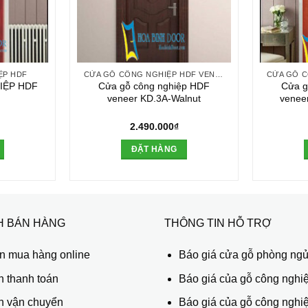
ỆP HDF
CỬA GỖ CÔNG NGHIỆP HDF VENEER
IỆP HDF
Cửa gỗ công nghiệp HDF
Cửa g
veneer KD.3A-Walnut
venee
2.490.000
₫
ĐẶT HÀNG
H BÁN HÀNG
THÔNG TIN HỖ TRỢ
 mua hàng online
Báo giá cửa gỗ phòng ng
h thanh toán
Báo giá của gỗ công nghiệ
h vận chuyển
Báo giá của gỗ công nghi