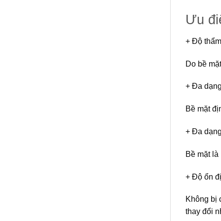
Ưu đ
+ Độ thẩm
Do bề mặt 
+ Đa dạn
Bề mặt đị
+ Đa dạn
Bề mặt là 
+ Độ ổn đ
Không bị c
thay đổi 