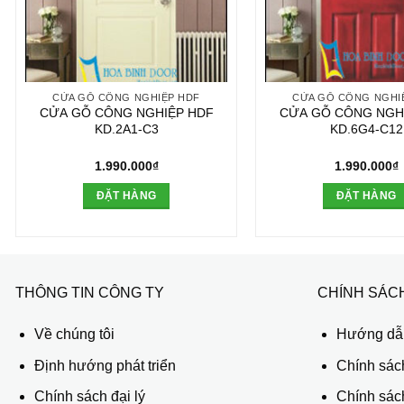
CỬA GỖ CÔNG NGHIỆP HDF
CỬA GỖ CÔNG NGHI
CỬA GỖ CÔNG NGHIỆP HDF
CỬA GỖ CÔNG NGH
KD.2A1-C3
KD.6G4-C12
1.990.000
₫
1.990.000
₫
ĐẶT HÀNG
ĐẶT HÀNG
THÔNG TIN CÔNG TY
CHÍNH SÁC
Về chúng tôi
Hướng dẫn
Định hướng phát triển
Chính sác
Chính sách đại lý
Chính sác