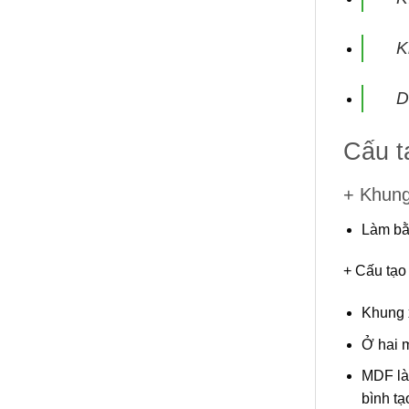
K
D
Cấu t
+ Khun
Làm bằ
+ Cấu tạo
Khung 
Ở hai 
MDF
là
bình t