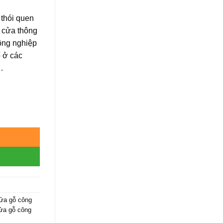
 thói quen
ư cửa thông
ông nghiệp
ố ở các
…
2NM số lượng
ửa gỗ công
cửa gỗ công