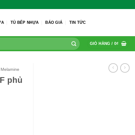
ỬA
TỦ BẾP NHỰA
BÁO GIÁ
TIN TỨC
GIỎ HÀNG /
0
₫
 Melamine
F phủ