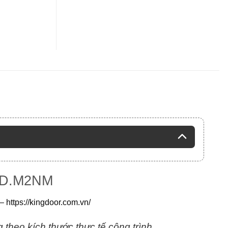
D.M2NM
–
https://kingdoor.com.vn/
theo kích thước thực tế công trình.