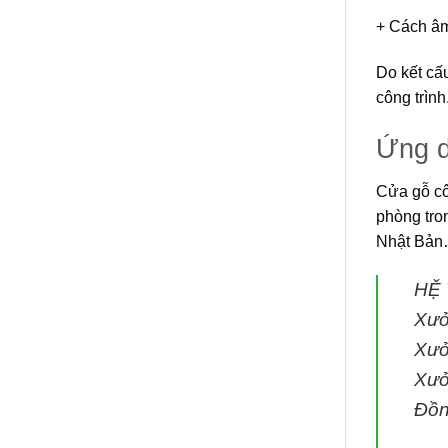
+ Cách âm
Do kết cấ
công trình
Ứng 
Cửa gỗ c
phòng tro
Nhật Bả
HỆ
Xưở
Xưở
Xưở
Đồn