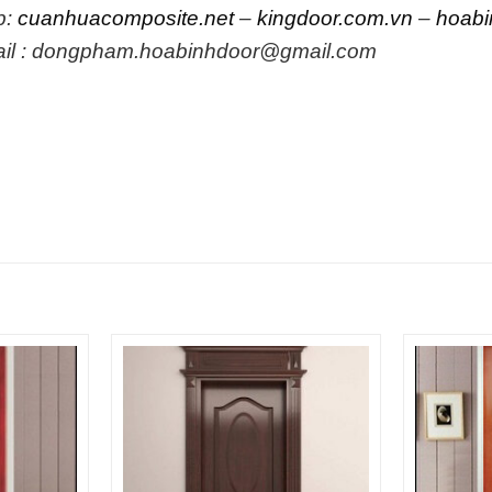
b:
cuanhuacomposite.net
–
kingdoor.com.vn
–
hoabi
il : dongpham.hoabinhdoor@gmail.com