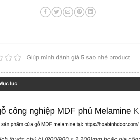
Giúp mình đánh giá 5 sao nhé product
Mục lục
ỗ công nghiệp MDF phủ Melamine
K
 sản phẩm
cửa gỗ MDF melamine
tại:
https://hoabinhdoor.com/
ích thước phủ bì (800/900 x 2.200)mm hoặc gia công 