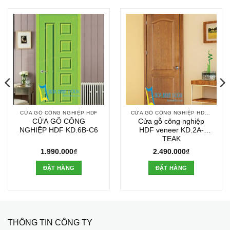
CỬA GỖ CÔNG NGHIỆP HDF
CỬA GỖ CÔNG NGHIỆP HDF VENEER
CỬA GỖ CÔNG
Cửa gỗ công nghiệp
NGHIỆP HDF KD.6B-C6
HDF veneer KD.2A-
TEAK
1.990.000
₫
2.490.000
₫
ĐẶT HÀNG
ĐẶT HÀNG
THÔNG TIN CÔNG TY