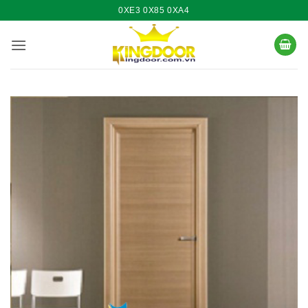
Bỏ
0XE3 0X85 0XA4
qua
nội
dung