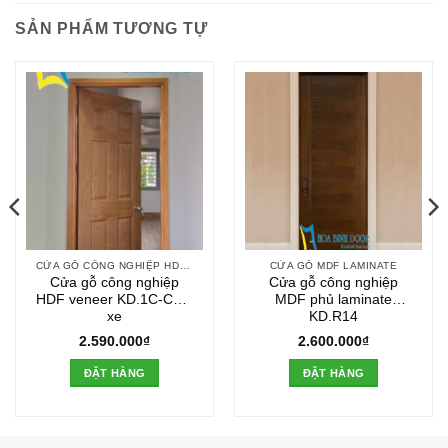
SẢN PHẨM TƯƠNG TỰ
CỬA GỖ CÔNG NGHIỆP HDF VENEER
CỬA GỖ MDF LAMINATE
Cửa gỗ công nghiệp
Cửa gỗ công nghiệp
HDF veneer KD.1C-Căm
MDF phủ laminate
xe
KD.R14
2.590.000
₫
2.600.000
₫
ĐẶT HÀNG
ĐẶT HÀNG