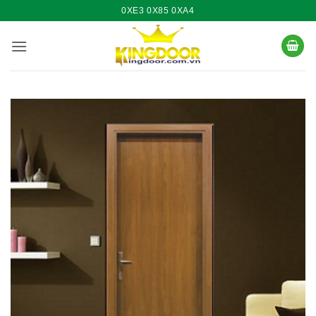
Bỏ
0XE3 0X85 0XA4
qua
nội
dung