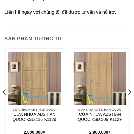
Liên hệ ngay với chúng tôi để được tư vấn và hỗ trợ.
SẢN PHẨM TƯƠNG TỰ
CỬA NHỰA ABS HÀN QUỐC
CỬA NHỰA ABS HÀN QUỐC
CỬA NHỰA ABS HÀN
CỬA NHỰA ABS HÀN
QUỐC KSD.116-K1129
QUỐC KSD.305-K1129
2.800.000
₫
2.800.000
₫