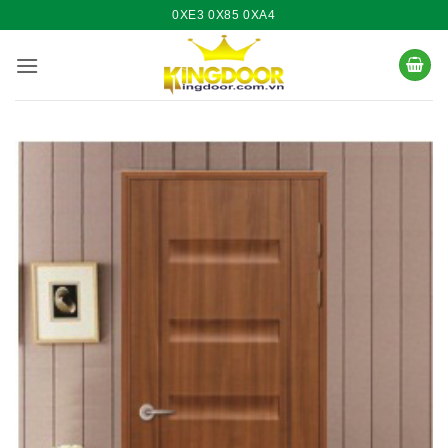
Bỏ
0XE3 0X85 0XA4
qua
nội
dung