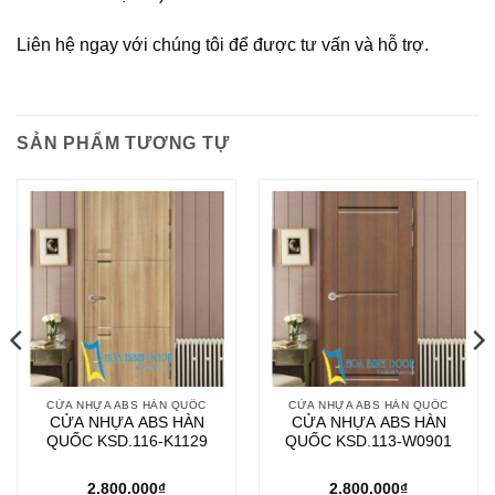
Liên hệ ngay với chúng tôi để được tư vấn và hỗ trợ.
SẢN PHẨM TƯƠNG TỰ
CỬA NHỰA ABS HÀN QUỐC
CỬA NHỰA ABS HÀN QUỐC
CỬA NHỰA ABS HÀN
CỬA NHỰA ABS HÀN
QUỐC KSD.116-K1129
QUỐC KSD.113-W0901
2.800.000
₫
2.800.000
₫