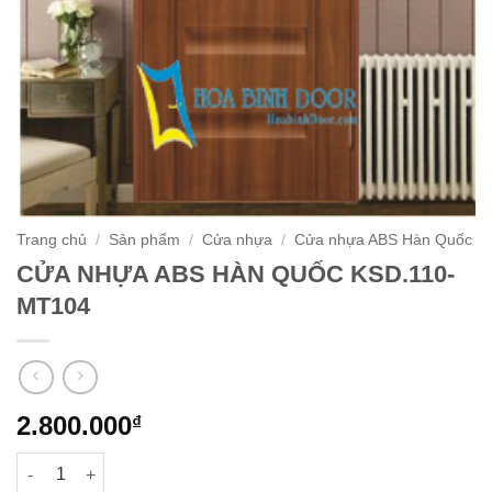
Trang chủ
/
Sản phẩm
/
Cửa nhựa
/
Cửa nhựa ABS Hàn Quốc
CỬA NHỰA ABS HÀN QUỐC KSD.110-
MT104
2.800.000
₫
CỬA NHỰA ABS HÀN QUỐC KSD.110-MT104 số lượng