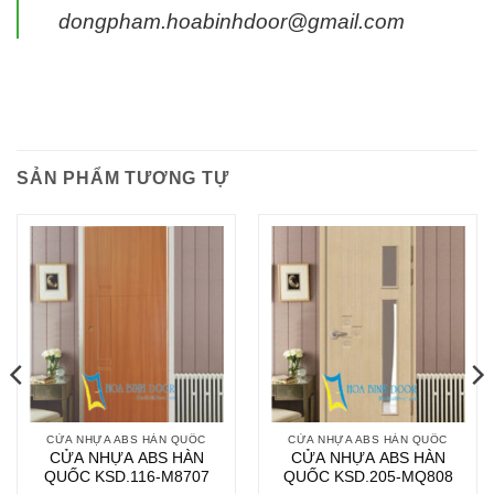
dongpham.hoabinhdoor@gmail.com
SẢN PHẨM TƯƠNG TỰ
CỬA NHỰA ABS HÀN QUỐC
CỬA NHỰA ABS HÀN QUỐC
CỬA NHỰA ABS HÀN
CỬA NHỰA ABS HÀN
QUỐC KSD.116-M8707
QUỐC KSD.205-MQ808