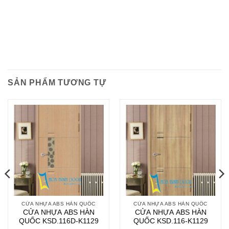
SẢN PHẨM TƯƠNG TỰ
CỬA NHỰA ABS HÀN QUỐC
CỬA NHỰA ABS HÀN QUỐC
CỬA NHỰA ABS HÀN
CỬA NHỰA ABS HÀN
QUỐC KSD.116D-K1129
QUỐC KSD.116-K1129