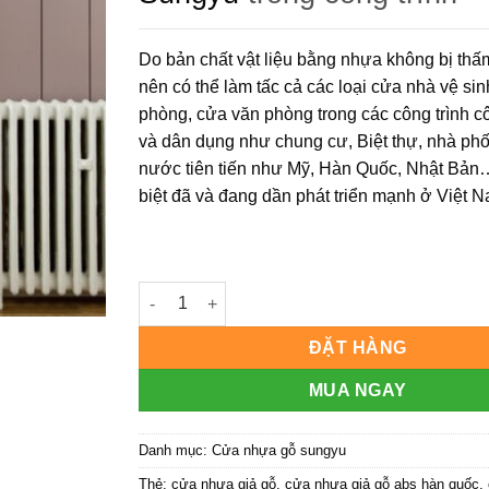
Do bản chất vật liệu bằng nhựa không bị th
nên có thể làm tấc cả các loại cửa nhà vệ si
phòng, cửa văn phòng trong các công trình c
và dân dụng như chung cư, Biệt thự, nhà ph
nước tiên tiến như Mỹ, Hàn Quốc, Nhật Bản
biệt đã và đang dần phát triển mạnh ở Việt 
Cửa nhựa gỗ Sung Yu Mẫu: SYB-329 số lượng
ĐẶT HÀNG
MUA NGAY
Danh mục:
Cửa nhựa gỗ sungyu
Thẻ:
cửa nhựa giả gỗ
,
cửa nhựa giả gỗ abs hàn quốc
,