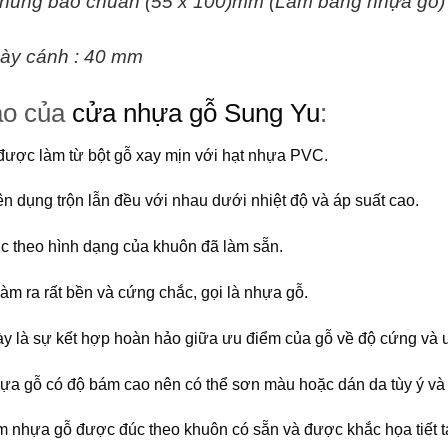
hung bao chuẩn (55 x 100)mm (Làm bằng nhựa gỗ)
ày cánh : 40 mm
ạo của
cửa nhựa gỗ Sung Yu
:
ược làm từ bột gỗ xay mịn với hạt nhựa PVC.
n dụng trộn lẫn đều với nhau dưới nhiệt độ và áp suất cao.
c theo hình dạng của khuôn đã làm sẵn.
làm ra rất bền và cứng chắc, gọi là nhựa gỗ.
này là sự kết hợp hoàn hảo giữa ưu điểm của gỗ về độ cứng và
ựa gỗ có độ bám cao nên có thể sơn màu hoặc dán da tùy ý và
 nhựa gỗ được đúc theo khuôn có sẵn và được khắc họa tiết t