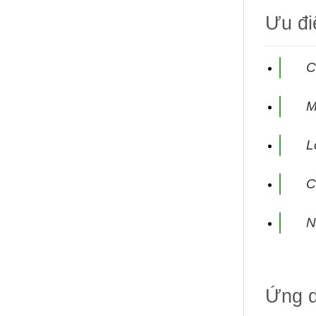
Ưu đ
C
M
L
C
N
Ứng 