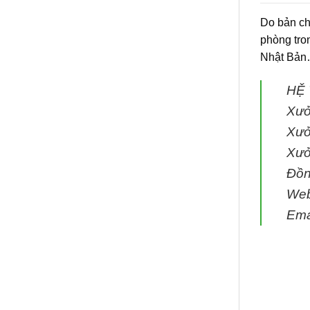
Do bản ch
phòng tro
Nhật Bản…
HỆ
Xưở
Xưở
Xưở
Đồn
We
Ema