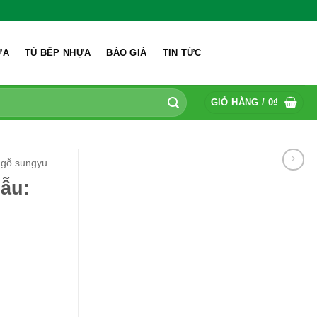
ỬA
TỦ BẾP NHỰA
BÁO GIÁ
TIN TỨC
GIỎ HÀNG /
0
₫
gỗ sungyu
ẫu: