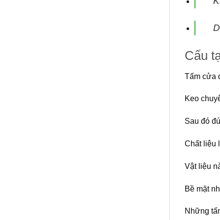
K
D
Cấu t
Tấm cửa đ
Keo chuyê
Sau đó đú
Chất liệu 
Vật liệu 
Bề mặt nh
Những tấm