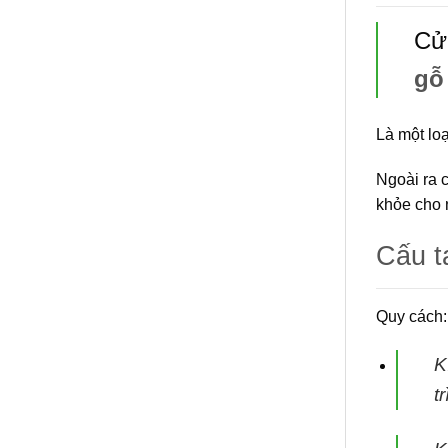
Cử
gỗ
Là một lo
Ngoài ra 
khỏe cho 
Cấu 
Quy cách:
K
t