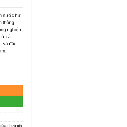
ấm nước hư
nh thông
ông nghiệp
ố ở các
… và đặc
Nam.
cửa nhựa giả