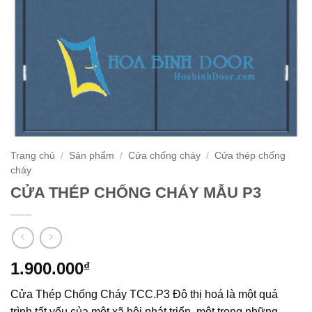
Trang chủ
/
Sản phẩm
/
Cửa chống cháy
/
Cửa thép chống
cháy
CỬA THÉP CHỐNG CHÁY MẪU P3
1.900.000
₫
Cửa Thép Chống Cháy TCC.P3 Đô thị hoá là một quá
trình tất yếu của một xã hội phát triển, một trong những