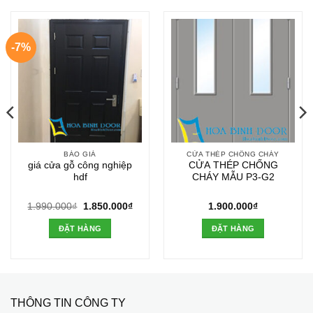
-7%
BÁO GIÁ
CỬA THÉP CHỐNG CHÁY
giá cửa gỗ công nghiệp
CỬA THÉP CHỐNG
hdf
CHÁY MẪU P3-G2
Giá
Giá
1.990.000
₫
1.850.000
₫
1.900.000
₫
gốc
hiện
là:
tại
ĐẶT HÀNG
ĐẶT HÀNG
1.990.000₫.
là:
1.850.000₫.
THÔNG TIN CÔNG TY