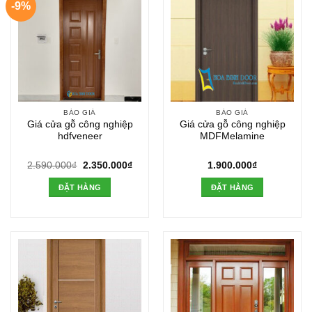
-9%
BÁO GIÁ
BÁO GIÁ
Giá cửa gỗ công nghiệp
Giá cửa gỗ công nghiệp
hdfveneer
MDFMelamine
Giá
Giá
2.590.000
₫
2.350.000
₫
1.900.000
₫
gốc
hiện
là:
tại
ĐẶT HÀNG
ĐẶT HÀNG
2.590.000₫.
là:
2.350.000₫.