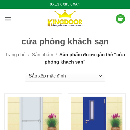
Bỏ
0XE3 0X85 0XA4
qua
nội
dung
cửa phòng khách sạn
Trang chủ
/
Sản phẩm
/
Sản phẩm được gắn thẻ “cửa
phòng khách sạn”