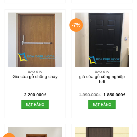
-7%
BÁO GIÁ
BÁO GIÁ
Giá cửa gỗ chống cháy
giá cửa gỗ công nghiệp
hdf
Giá
Giá
2.200.000
₫
1.990.000
₫
1.850.000
₫
gốc
hiện
là:
tại
ĐẶT HÀNG
ĐẶT HÀNG
1.990.000₫.
là:
1.850