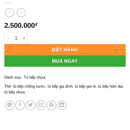
2.500.000
₫
TỦ BẾP NHỰA ĐÀI LOAN HB_09GG số lượng
ĐẶT HÀNG
MUA NGAY
Danh mục:
Tủ bếp nhựa
Thẻ:
tủ bếp chống nước
,
tủ bếp gia đình
,
tủ bếp giá rẻ
,
tủ bếp hiện đại
,
tủ bếp nhựa