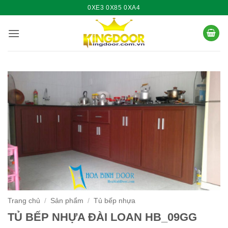
Bỏ
0XE3 0X85 0XA4
qua
nội
dung
Trang chủ
/
Sản phẩm
/
Tủ bếp nhựa
TỦ BẾP NHỰA ĐÀI LOAN HB_09GG