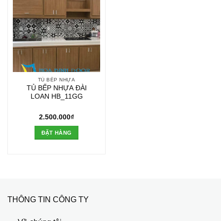
TỦ BẾP NHỰA
TỦ BẾP NHỰA ĐÀI
LOAN HB_11GG
2.500.000
₫
ĐẶT HÀNG
THÔNG TIN CÔNG TY