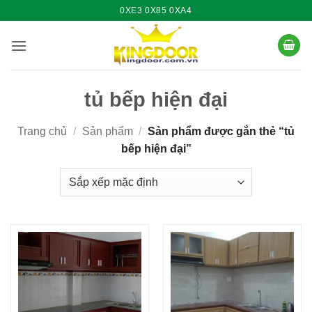
Bỏ
0XE3 0X85 0XA4
qua
nội
dung
tủ bếp hiện đại
Trang chủ
/
Sản phẩm
/
Sản phẩm được gắn thẻ “tủ
bếp hiện đại”