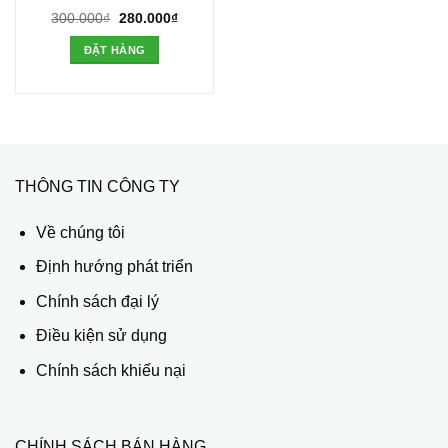
Giá
Giá
300.000
₫
280.000
₫
gốc
hiện
là:
tại
ĐẶT HÀNG
300.000₫.
là:
280.000₫.
THÔNG TIN CÔNG TY
Về chúng tôi
Định hướng phát triển
Chính sách đại lý
Điều kiện sử dụng
Chính sách khiếu nại
CHÍNH SÁCH BÁN HÀNG