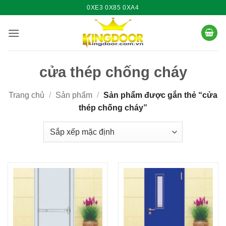
Bỏ
0XE3 0X85 0XA4
qua
nội
dung
cửa thép chống cháy
Trang chủ
/
Sản phẩm
/
Sản phẩm được gắn thẻ “cửa
thép chống cháy”