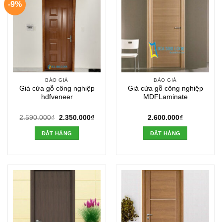
-9%
BÁO GIÁ
BÁO GIÁ
Giá cửa gỗ công nghiệp
Giá cửa gỗ công nghiệp
hdfveneer
MDFLaminate
Giá
Giá
2.590.000
₫
2.350.000
₫
2.600.000
₫
gốc
hiện
là:
tại
ĐẶT HÀNG
ĐẶT HÀNG
2.590.000₫.
là:
2.350.000₫.