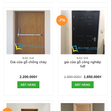
-7%
BÁO GIÁ
BÁO GIÁ
Giá cửa gỗ chống cháy
giá cửa gỗ công nghiệp
hdf
Giá
Giá
2.200.000
₫
1.990.000
₫
1.850.000
₫
gốc
hiện
là:
tại
ĐẶT HÀNG
ĐẶT HÀNG
1.990.000₫.
là:
1.850