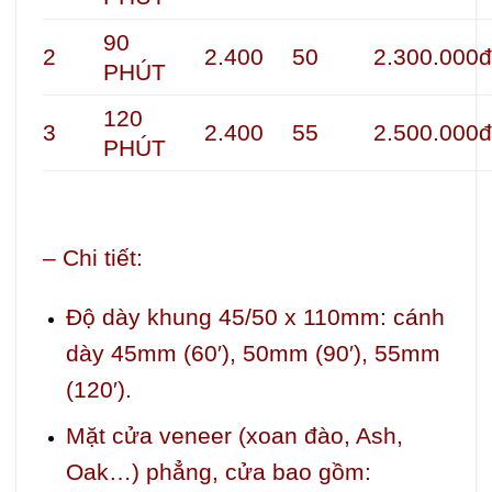
90
2
2.400
50
2.300.000
PHÚT
120
3
2.400
55
2.500.000
PHÚT
– Chi tiết:
Độ dày khung 45/50 x 110mm: cánh
dày 45mm (60′), 50mm (90′), 55mm
(120′).
Mặt cửa veneer (xoan đào, Ash,
Oak…) phẳng, cửa bao gồm: