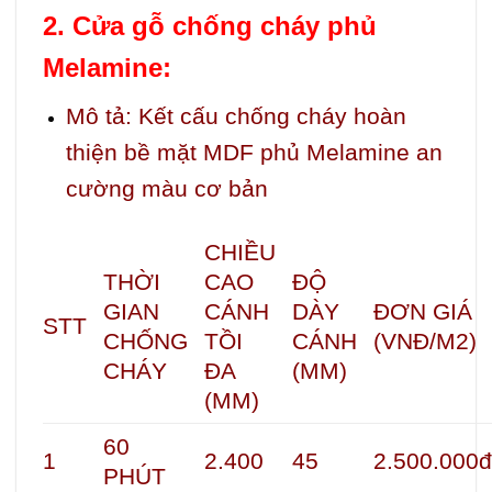
2. Cửa gỗ chống cháy phủ
Melamine:
Mô tả:
Kết cấu chống cháy hoàn
thiện bề mặt MDF phủ Melamine an
cường màu cơ bản
CHIỀU
THỜI
CAO
ĐỘ
GIAN
CÁNH
DÀY
ĐƠN GIÁ
STT
CHỐNG
TỒI
CÁNH
(VNĐ/M2)
CHÁY
ĐA
(MM)
(MM)
60
1
2.400
45
2.500.000
PHÚT