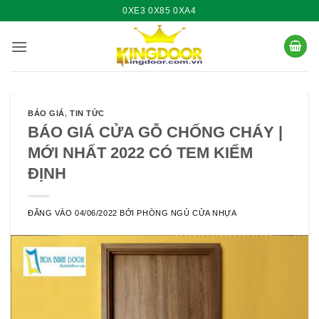
Bỏ
0XE3 0X85 0XA4
qua
nội
dung
BÁO GIÁ
,
TIN TỨC
BÁO GIÁ CỬA GỖ CHỐNG CHÁY |
MỚI NHẤT 2022 CÓ TEM KIỂM
ĐỊNH
ĐĂNG VÀO
04/06/2022
BỞI
PHÒNG NGỦ CỬA NHỰA