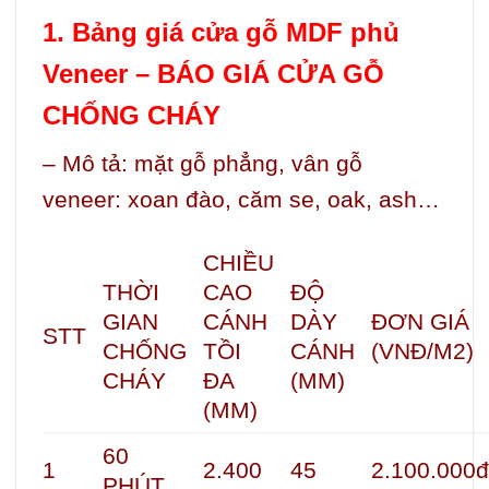
1. Bảng giá cửa gỗ MDF phủ
Veneer – BÁO GIÁ CỬA GỖ
CHỐNG CHÁY
– Mô tả:
mặt gỗ phẳng, vân gỗ
veneer: xoan đào, căm se, oak, ash…
CHIỀU
THỜI
CAO
ĐỘ
GIAN
CÁNH
DÀY
ĐƠN GIÁ
STT
CHỐNG
TỒI
CÁNH
(VNĐ/M2)
CHÁY
ĐA
(MM)
(MM)
60
1
2.400
45
2.100.000
PHÚT