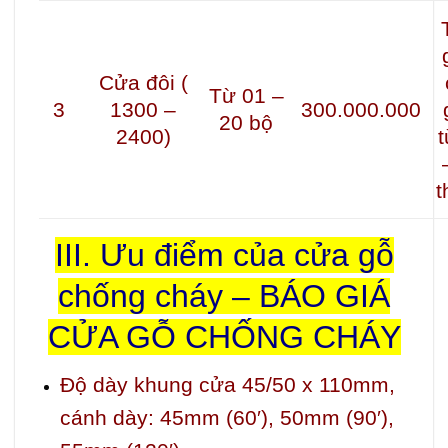
Cửa đôi (
Từ 01 –
3
1300 –
300.000.000
20 bộ
2400)
t
t
III. Ưu điểm của cửa gỗ
chống cháy – BÁO GIÁ
CỬA GỖ CHỐNG CHÁY
Độ dày khung cửa 45/50 x 110mm,
cánh dày: 45mm (60′), 50mm (90′),