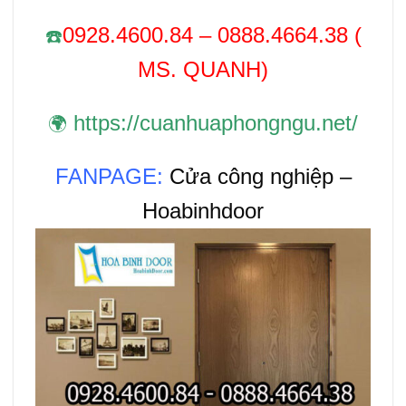
0928.4600.84 – 0888.4664.38 (
☎️
MS. QUANH)
https://cuanhuaphongngu.net/
🌍
FANPAGE:
Cửa công nghiệp –
Hoabinhdoor