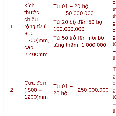
c
kích
Từ 01 – 20 bộ:
t
thước
50.000.000
t
chiều
Từ 20 bộ đến 50 bộ:
g
1
rộng từ (
100.000.000
c
800
g
Từ 50 trở lên mỗi bộ
1200)mm,
t
tăng thêm: 1.000.000
cao
–
2.400mm
t
T
g
Cửa đơn
c
Từ 01 –
2
( 800 –
250.000.000
g
20 bộ
1200)mm
t
–
t