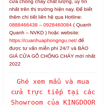
cửa chống cháy chất lượng, uy tín
nhất trên thị trường hiện nay. Để biết
thêm chi tiết liên hệ qua Hotline:
0888466438 – 0928460084
( Quanh
Quanh – NVKD ) hoặc website:
https://cuanhuaphongngu.net/
để
được tư vấn miễn phí 24/7 và BÁO
GIÁ CỬA GỖ CHỐNG CHÁY mới nhất
2022
Ghé xem mẫu và mua
cửa trực tiếp tại các
Showroom của KINGDOOR