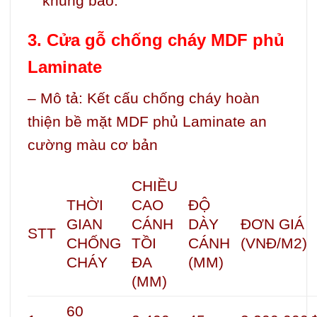
khung bao.
3. Cửa gỗ chống cháy MDF phủ
Laminate
– Mô tả:
Kết cấu chống cháy hoàn
thiện bề mặt MDF phủ Laminate an
cường màu cơ bản
CHIỀU
THỜI
CAO
ĐỘ
GIAN
CÁNH
DÀY
ĐƠN GIÁ
STT
CHỐNG
TỒI
CÁNH
(VNĐ/M2)
CHÁY
ĐA
(MM)
(MM)
60