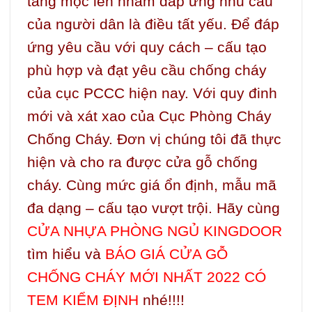
tầng mọc lên nhằm đáp ứng nhu cầu
của người dân là điều tất yếu. Để đáp
ứng yêu cầu với quy cách – cấu tạo
phù hợp và đạt yêu cầu chống cháy
của cục PCCC hiện nay. Với quy đinh
mới và xát xao của Cục Phòng Cháy
Chống Cháy. Đơn vị chúng tôi đã thực
hiện và cho ra được cửa gỗ chống
cháy. Cùng mức giá ổn định, mẫu mã
đa dạng – cấu tạo vượt trội. Hãy cùng
CỬA NHỰA PHÒNG
NGỦ KINGDOOR
tìm hiểu và
BÁO GIÁ CỬA GỖ
CHỐNG CHÁY MỚI NHẤT 2022 CÓ
TEM KIỂM ĐỊNH
nhé!!!!