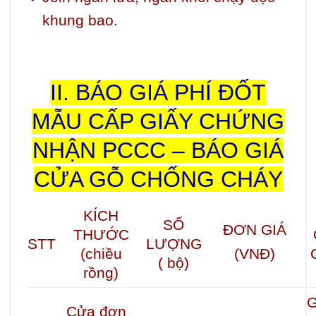
khung bao.
II. BÁO GIÁ PHÍ ĐỐT
MẪU CẤP GIẤY CHỨNG
NHẬN PCCC – BÁO GIÁ
CỬA GỖ CHỐNG CHÁY
KÍCH
SỐ
ĐƠN GIÁ
THƯỚC
LƯỢNG
STT
(chiều
(VNĐ)
( bộ)
rồng)
Cửa đơn