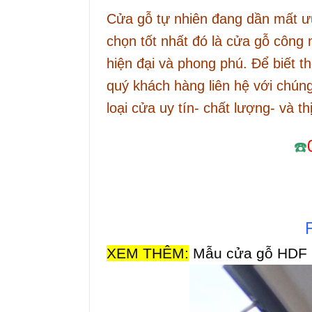
Cửa gỗ tự nhiên đang dần mất ưu 
chọn tốt nhất đó là cửa gỗ công 
hiện đại và phong phú. Để biết t
quý khách hàng liên hệ với chúng
loại cửa uy tín- chất lượng- và t
☎️
XEM THÊM:
Mẫu cửa gỗ HDF m