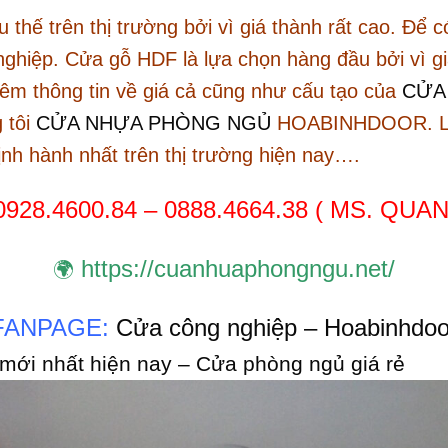
thế trên thị trường bởi vì giá thành rất cao. Để c
nghiệp. Cửa gỗ HDF là lựa chọn hàng đầu bởi vì g
hêm thông tin về giá cả cũng như cấu tạo của
CỬA
 tôi
CỬA NHỰA PHÒNG NGỦ
HOABINHDOOR. Là đ
hịnh hành nhất trên thị trường hiện nay….
0928.4600.84 – 0888.4664.38 ( MS. QUA
https://cuanhuaphongngu.net/
🌍
FANPAGE:
Cửa công nghiệp – Hoabinhdoo
ới nhất hiện nay – Cửa phòng ngủ giá rẻ