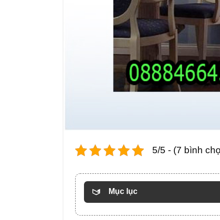
5/5 - (7 bình ch
Mục lục