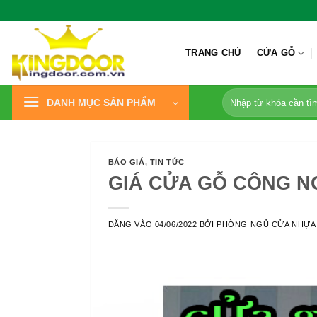
Bỏ
qua
nội
TRANG CHỦ
CỬA GỖ
dung
Tìm
DANH MỤC SẢN PHẨM
kiếm:
BÁO GIÁ
,
TIN TỨC
GIÁ CỬA GỖ CÔNG N
ĐĂNG VÀO
04/06/2022
BỞI
PHÒNG NGỦ CỬA NHỰA