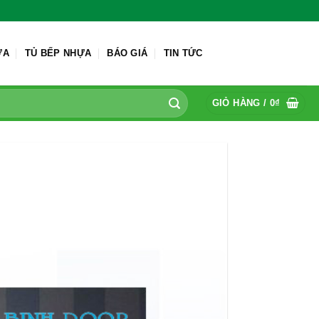
ỬA
TỦ BẾP NHỰA
BÁO GIÁ
TIN TỨC
GIỎ HÀNG /
0
₫