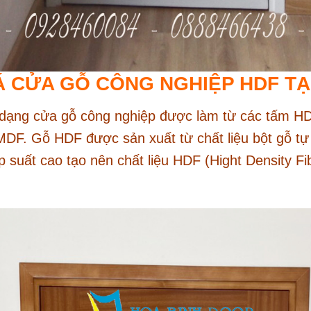
GIÁ CỬA GỖ CÔNG NGHIỆP HDF T
dạng cửa gỗ công nghiệp được làm từ các tấm HDF
MDF. Gỗ HDF được sản xuất từ chất liệu bột gỗ tự 
 suất cao tạo nên chất liệu HDF (Hight Density Fib