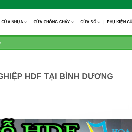
CỬA NHỰA
CỬA CHỐNG CHÁY
CỬA SỔ
PHỤ KIỆN C
GHIỆP HDF TẠI BÌNH DƯƠNG