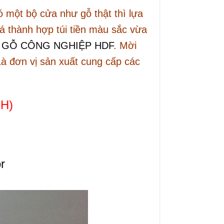
ó một bộ cửa như gỗ thật thì lựa
iá thành hợp túi tiền màu sắc vừa
 GỖ CÔNG NGHIỆP HDF
. Mời
ơn vị sản xuất cung cấp các
NH)
r