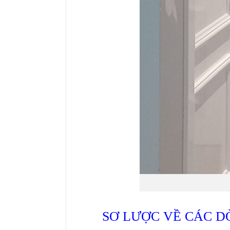
SƠ LƯỢC VỀ CÁC 