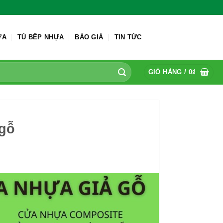
ỬA
TỦ BẾP NHỰA
BÁO GIÁ
TIN TỨC
GIỎ HÀNG /
0
₫
 gỗ