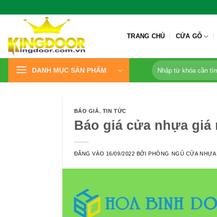
Bỏ
qua
nội
TRANG CHỦ
CỬA GỖ
dung
Tìm
DANH MỤC SẢN PHẨM
kiếm:
BÁO GIÁ
,
TIN TỨC
Báo giá cửa nhựa giá 
ĐĂNG VÀO
16/09/2022
BỞI
PHÒNG NGỦ CỬA NHỰA