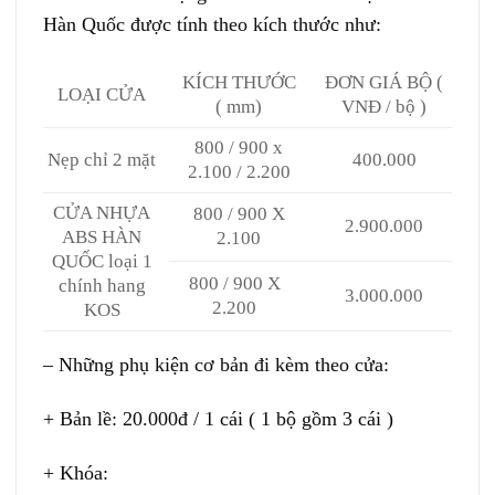
Hàn Quốc được tính theo kích thước như:
KÍCH THƯỚC
ĐƠN GIÁ BỘ (
LOẠI CỬA
( mm)
VNĐ / bộ )
800 / 900 x
Nẹp chỉ 2 mặt
400.000
2.100 / 2.200
CỬA NHỰA
800 / 900 X
2.900.000
ABS HÀN
2.100
QUỐC loại 1
800 / 900 X
chính hang
3.000.000
2.200
KOS
– Những phụ kiện cơ bản đi kèm theo cửa:
+ Bản lề: 20.000đ / 1 cái ( 1 bộ gồm 3 cái )
+ Khóa: