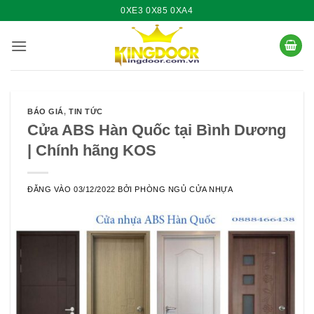
Bỏ
0XE3 0X85 0XA4
qua
nội
dung
BÁO GIÁ
,
TIN TỨC
Cửa ABS Hàn Quốc tại Bình Dương
| Chính hãng KOS
ĐĂNG VÀO
03/12/2022
BỞI
PHÒNG NGỦ CỬA NHỰA