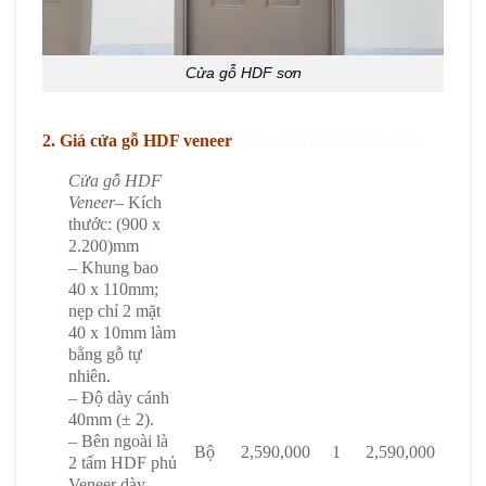
Cửa gỗ HDF sơn
2. Giá cửa gỗ HDF veneer
Cửa gỗ HDF tại Tân Phú
Cửa gỗ HDF
Veneer
– Kích
thước: (900 x
2.200)mm
– Khung bao
40 x 110mm;
nẹp chỉ 2 mặt
40 x 10mm làm
bằng gỗ tự
nhiên.
– Độ dày cánh
40mm (± 2).
– Bên ngoài là
Bộ
2,590,000
1
2,590,000
2 tấm HDF phủ
Veneer dày