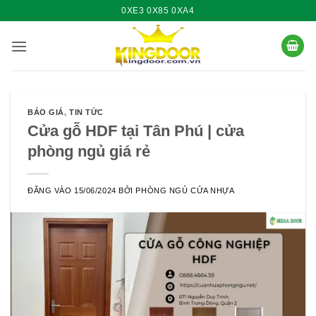
Bỏ
0XE3 0X85 0XA4
qua
nội
dung
BÁO GIÁ
,
TIN TỨC
Cửa gỗ HDF tại Tân Phú | cửa
phòng ngủ giá rẻ
ĐĂNG VÀO
15/06/2024
BỞI
PHÒNG NGỦ CỬA NHỰA