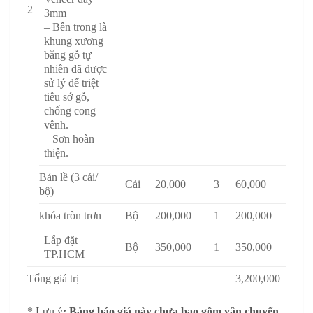
2
3mm
– Bên trong là
khung xương
bằng gỗ tự
nhiên đã được
sử lý để triệt
tiêu sớ gỗ,
chống cong
vênh.
– Sơn hoàn
thiện.
Bản lề (3 cái/
Cái
20,000
3
60,000
bộ)
khóa tròn trơn
Bộ
200,000
1
200,000
Lắp đặt
Bộ
350,000
1
350,000
TP.HCM
Tổng giá trị
3,200,000
* Lưu ý
: Bảng báo giá này chưa bao gồm vận chuyển.