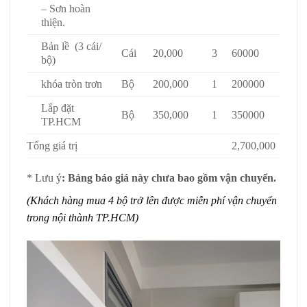
– Sơn hoàn
thiện.
Bản lề (3 cái/
Cái
20,000
3
60000
bộ)
khóa tròn trơn
Bộ
200,000
1
200000
Lắp đặt
Bộ
350,000
1
350000
TP.HCM
Tổng giá trị
2,700,000
* Lưu ý
: Bảng báo giá này chưa bao gồm vận chuyển.
(Khách hàng mua 4 bộ trở lên được miễn phí vận chuyển
trong nội thành TP.HCM)