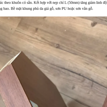
c theo khuôn có sẵn. Kết hợp với nẹp chỉ L (50mm) tăng giảm linh độ
ng bao. Bề mặt khung phủ da giả gỗ, sơn PU hoặc sơn vân gỗ.