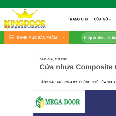
Bỏ
qua
nội
TRANG CHỦ
CỬA GỖ
dung
Tìm
DANH MỤC SẢN PHẨM
kiếm:
BÁO GIÁ
,
TIN TỨC
Cửa nhựa Composite tạ
ĐĂNG VÀO
14/06/2024
BỞI
PHÒNG NGỦ CỬA NHỰA