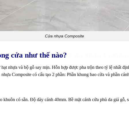
Cửa nhựa Composite
òng cửa như thế nào?
Cửa nhựa Composit
ạt nhựa và bộ gỗ say mịn. Hỗn hợp được pha trộn theo tỷ lệ nhất định
 nhựa Composite
có cấu tạo 2 phần: Phần khung bao cửa và phần cánh
eo khuôn có sẵn. Độ dày cánh 40mm. Bề mặt cánh cửa phủ da giả gỗ,