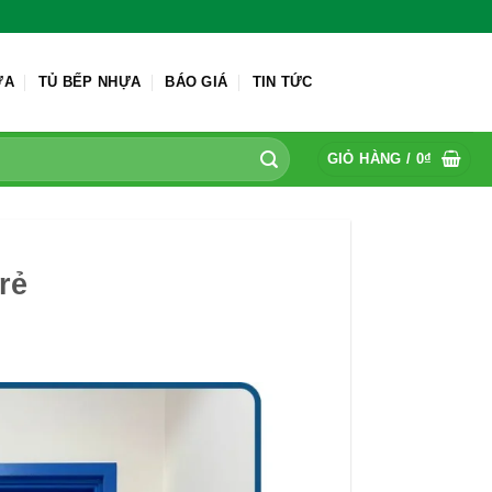
ỬA
TỦ BẾP NHỰA
BÁO GIÁ
TIN TỨC
GIỎ HÀNG /
0
₫
rẻ