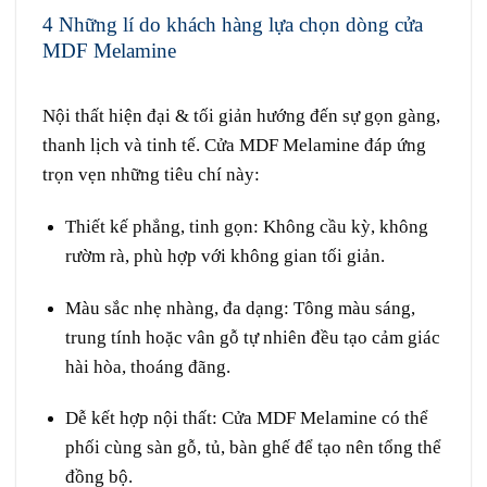
4 Những lí do khách hàng lựa chọn dòng cửa
MDF Melamine
Cửa gỗ MDF Melamine tại
Quận 8
Nội thất hiện đại & tối giản hướng đến sự gọn gàng,
thanh lịch và tinh tế.
Cửa MDF Melamine
đáp ứng
trọn vẹn những tiêu chí này:
Thiết kế phẳng, tinh gọn
: Không cầu kỳ, không
rườm rà, phù hợp với không gian tối giản.
Màu sắc nhẹ nhàng, đa dạng
: Tông màu sáng,
trung tính hoặc vân gỗ tự nhiên đều tạo cảm giác
hài hòa, thoáng đãng.
Dễ kết hợp nội thất
: Cửa MDF Melamine có thể
phối cùng sàn gỗ, tủ, bàn ghế để tạo nên tổng thể
đồng bộ.