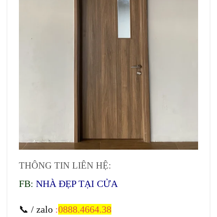
THÔNG TIN LIÊN HỆ:
FB:
NHÀ ĐẸP TẠI CỬA
📞 / zalo
:
0888.4664.38