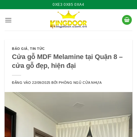
Bỏ
0XE3 0X85 0XA4
qua
nội
dung
BÁO GIÁ
,
TIN TỨC
Cửa gỗ MDF Melamine tại Quận 8 –
cửa gỗ đẹp, hiện đại
ĐĂNG VÀO
22/09/2025
BỞI
PHÒNG NGỦ CỬA NHỰA