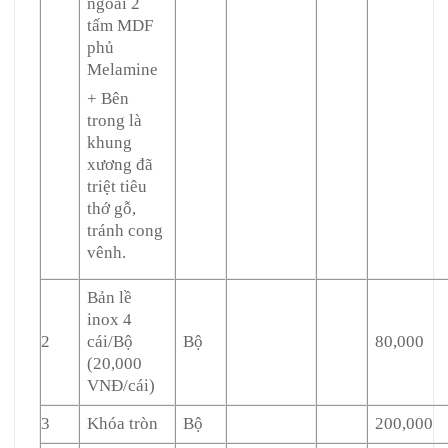
ngoài 2
tấm MDF
phủ
Melamine
+ Bên
trong là
khung
xương đã
triệt tiêu
thớ gỗ,
tránh cong
vênh.
Bản lề
inox 4
2
cái/Bộ
Bộ
80,000
(20,000
VNĐ/cái)
3
Khóa tròn
Bộ
200,000