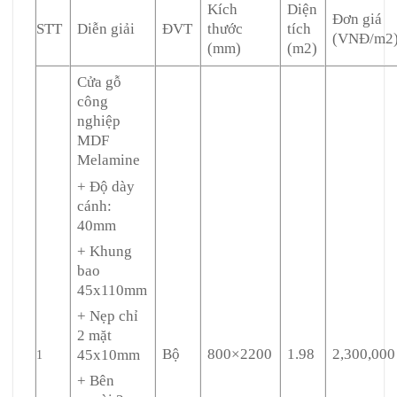
Kích
Diện
Đơn giá
STT
Diễn giải
ĐVT
thước
tích
(VNĐ/m2
(mm)
(m2)
Cửa gỗ
công
nghiệp
MDF
Melamine
+ Độ dày
cánh:
40mm
+ Khung
bao
45x110mm
+ Nẹp chỉ
2 mặt
Bộ
800×2200
1.98
2,300,000
45x10mm
1
+ Bên