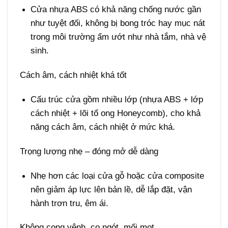
Cửa nhựa ABS
có khả năng
chống nước gần
như tuyệt đối
, không bị bong tróc hay mục nát
trong môi trường ẩm ướt như nhà tắm, nhà vệ
sinh.
Cách âm, cách nhiệt khá tốt
Cấu trúc cửa gồm nhiều lớp (nhựa ABS + lớp
cách nhiệt + lõi tổ ong Honeycomb), cho khả
năng
cách âm, cách nhiệt ở mức khá
.
Trọng lượng nhẹ – đóng mở dễ dàng
Nhẹ hơn các loại cửa gỗ hoặc cửa composite
nên
giảm áp lực lên bản lề
, dễ lắp đặt, vận
hành trơn tru, êm ái.
Không cong vênh, co ngót, mối mọt