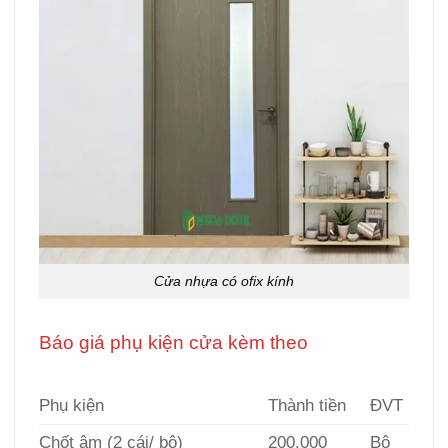
Cửa nhựa có ofix kính
Báo giá phụ kiện cửa kèm theo
Giá cửa
ABS tại Đắk Lắk
Phụ kiện
Thành tiền
ĐVT
Chốt âm (2 cái/ bộ)
200.000
Bộ