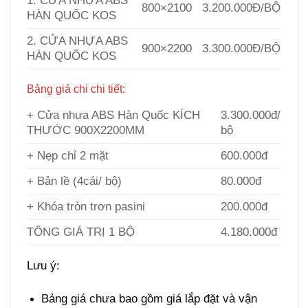
1. CỬA NHỰA ABS
800×2100
3.200.000Đ/BỘ
HÀN QUỐC KOS
2. CỬA NHỰA ABS
900×2200
3.300.000Đ/BỘ
HÀN QUỐC KOS
Bảng giá chi chi tiết:
Giá cửa ABS tại Đắk Lắk
+
Cửa nhựa ABS Hàn Quốc
KÍCH
3.300.000đ/
THƯỚC 900X2200MM
bộ
+ Nẹp chỉ 2 mặt
600.000đ
+ Bản lề (4cái/ bộ)
80.000đ
+ Khóa tròn trơn pasini
200.000đ
TỔNG GIÁ TRỊ 1 BỘ
4.180.000đ
Lưu ý:
Bảng giá chưa bao gồm giá lắp đặt và vận