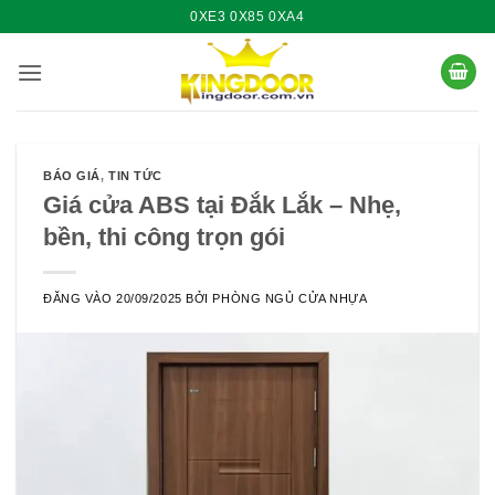
Bỏ
0XE3 0X85 0XA4
qua
nội
dung
BÁO GIÁ
,
TIN TỨC
Giá cửa ABS tại Đắk Lắk – Nhẹ,
bền, thi công trọn gói
ĐĂNG VÀO
20/09/2025
BỞI
PHÒNG NGỦ CỬA NHỰA