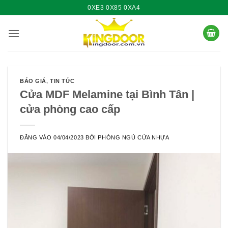
Bỏ
0XE3 0X85 0XA4
qua
nội
dung
BÁO GIÁ
,
TIN TỨC
Cửa MDF Melamine tại Bình Tân |
cửa phòng cao cấp
ĐĂNG VÀO
04/04/2023
BỞI
PHÒNG NGỦ CỬA NHỰA