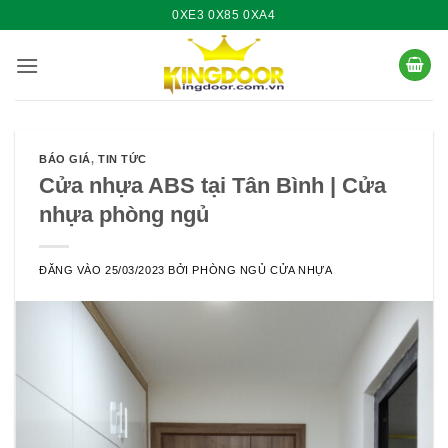
Bỏ
0XE3 0X85 0XA4
qua
nội
dung
BÁO GIÁ
,
TIN TỨC
Cửa nhựa ABS tại Tân Bình | Cửa
nhựa phòng ngủ
ĐĂNG VÀO
25/03/2023
BỞI
PHÒNG NGỦ CỬA NHỰA