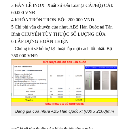
3 BẢN LỀ INOX- Xuất xứ Đài Loan(3 CÁI/BỘ) CÁI:
60.000 VNĐ
4 KHÓA TRÒN TRƠN BỘ: 200.000 VNĐ
5 Chi phí vận chuyển cửa nhựa ABS Hàn Quốc tại Tân
Bình CHUYẾN TÙY THUỘC SỐ LƯỢNG CỬA
6 LẮP DỰNG HOÀN THIỆN
– Chúng tôi sẽ hỗ trợ kỹ thuật lắp một cách tốt nhất. Bộ
350.000 VNĐ
Bảng giá cửa nhựa ABS Hàn Quốc kt (800 x 2100)mm
=>Giá sẽ tùy thuộc vào kích thước từng mẫu,..