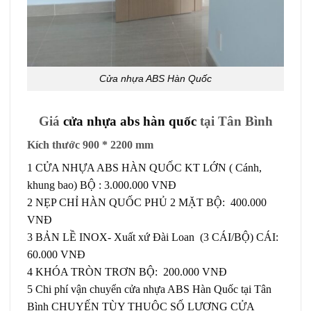
Cửa nhựa ABS Hàn Quốc
Giá
cửa nhựa abs hàn quốc
tại Tân Bình
Kích thước 900 * 2200 mm
1 CỬA NHỰA ABS HÀN QUỐC KT LỚN ( Cánh,
khung bao) BỘ : 3.000.000 VNĐ
2 NẸP CHỈ HÀN QUỐC PHỦ 2 MẶT BỘ: 400.000
VNĐ
3 BẢN LỀ INOX- Xuất xứ Đài Loan (3 CÁI/BỘ) CÁI:
60.000 VNĐ
4 KHÓA TRÒN TRƠN BỘ: 200.000 VNĐ
5 Chi phí vận chuyển cửa nhựa ABS Hàn Quốc tại Tân
Bình CHUYẾN TÙY THUỘC SỐ LƯỢNG CỬA