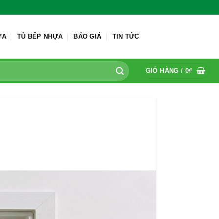
ỬA
TỦ BẾP NHỰA
BÁO GIÁ
TIN TỨC
GIỎ HÀNG /
0
₫