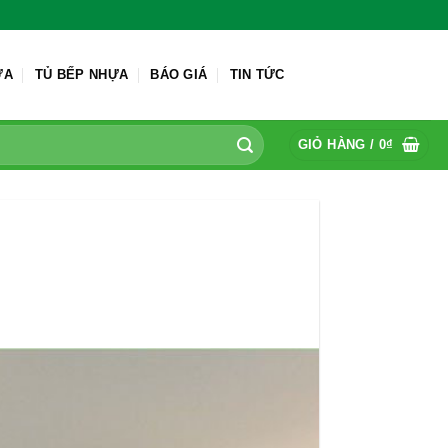
ỬA
TỦ BẾP NHỰA
BÁO GIÁ
TIN TỨC
GIỎ HÀNG /
0
₫