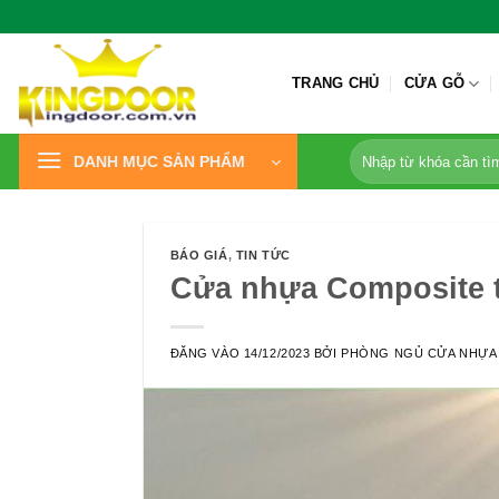
Bỏ
qua
nội
TRANG CHỦ
CỬA GỖ
dung
Tìm
DANH MỤC SẢN PHẨM
kiếm:
BÁO GIÁ
,
TIN TỨC
Cửa nhựa Composite t
ĐĂNG VÀO
14/12/2023
BỞI
PHÒNG NGỦ CỬA NHỰA