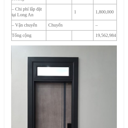
– Chi phí lắp đặt
1
1,800,000
tại Long An
– Vận chuyển
Chuyến
–
Tổng cộng
19,562,984