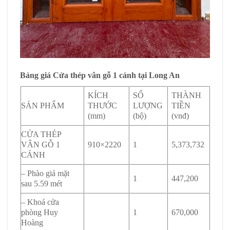
Bảng giá Cửa thép vân gỗ 1 cánh tại Long An
KÍCH
SỐ
THÀNH
SẢN PHẨM
THƯỚC
LƯỢNG
TIỀN
(mm)
(bộ)
(vnđ)
CỬA THÉP
VÂN GỖ 1
910×2220
1
5,373,732
CÁNH
– Phào giả mặt
1
447,200
sau 5.59 mét
– Khoá cửa
phòng Huy
1
670,000
Hoàng