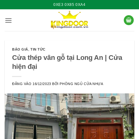
Bỏ
0XE3 0X85 0XA4
qua
nội
dung
BÁO GIÁ
,
TIN TỨC
Cửa thép vân gỗ tại Long An | Cửa
hiện đại
ĐĂNG VÀO
16/12/2023
BỞI
PHÒNG NGỦ CỬA NHỰA