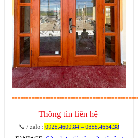
=============================================
Thông tin liên hệ
📞 / zalo
:
0928.4600.84
–
0888.4664.38