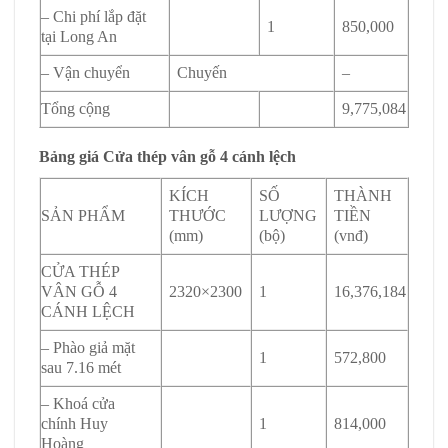
– Chi phí lắp đặt
1
850,000
tại Long An
– Vận chuyển
Chuyến
–
Tổng cộng
9,775,084
Bảng giá Cửa thép vân gỗ 4 cánh lệch
KÍCH
SỐ
THÀNH
SẢN PHẨM
THƯỚC
LƯỢNG
TIỀN
(mm)
(bộ)
(vnđ)
CỬA THÉP
VÂN GỖ 4
2320×2300
1
16,376,184
CÁNH LỆCH
– Phào giả mặt
1
572,800
sau 7.16 mét
– Khoá cửa
chính Huy
1
814,000
Hoàng