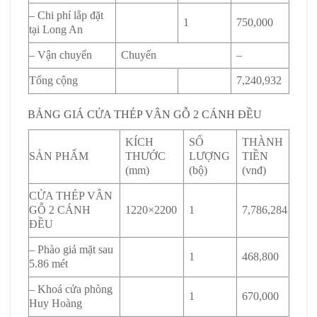
– Chi phí lắp đặt
1
750,000
tại Long An
– Vận chuyển
Chuyến
–
Tổng cộng
7,240,932
BẢNG GIÁ CỬA THÉP VÂN GỖ 2 CÁNH ĐỀU
KÍCH
SỐ
THÀNH
SẢN PHẨM
THƯỚC
LƯỢNG
TIỀN
(mm)
(bộ)
(vnđ)
CỬA THÉP VÂN
GỖ 2 CÁNH
1220×2200
1
7,786,284
ĐỀU
– Phào giả mặt sau
1
468,800
5.86 mét
– Khoá cửa phòng
1
670,000
Huy Hoàng