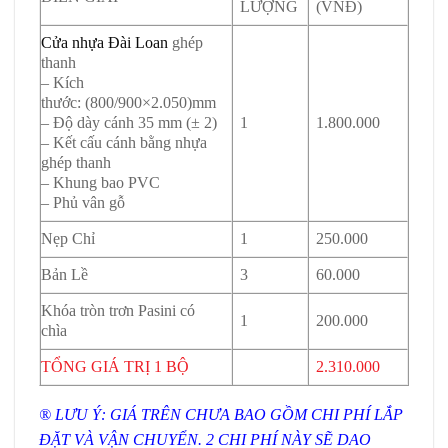
LƯỢNG
(VNĐ)
Cửa nhựa Đài Loan
ghép
thanh
– Kích
thước:
(800/900×2.050)mm
– Độ dày cánh 35 mm (± 2)
1
1.800.000
– Kết cấu cánh bằng nhựa
ghép thanh
– Khung bao PVC
– Phủ vân gỗ
Nẹp Chỉ
1
250.000
Bản Lề
3
60.000
Khóa tròn trơn Pasini có
1
200.000
chìa
TỔNG GIÁ TRỊ 1 BỘ
2.310.000
® LƯU Ý: GIÁ TRÊN CHƯA BAO GỒM CHI PHÍ LẮP
ĐẶT VÀ VẬN CHUYỂN. 2 CHI PHÍ NÀY SẼ DAO