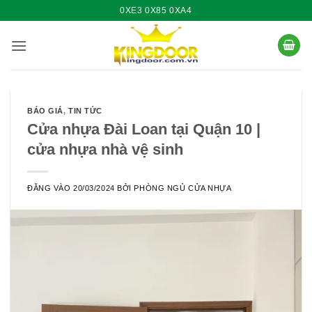
Bỏ
0XE3 0X85 0XA4
qua
nội
dung
BÁO GIÁ
,
TIN TỨC
Cửa nhựa Đài Loan tại Quận 10 |
cửa nhựa nhà vệ sinh
ĐĂNG VÀO
20/03/2024
BỞI
PHÒNG NGỦ CỬA NHỰA