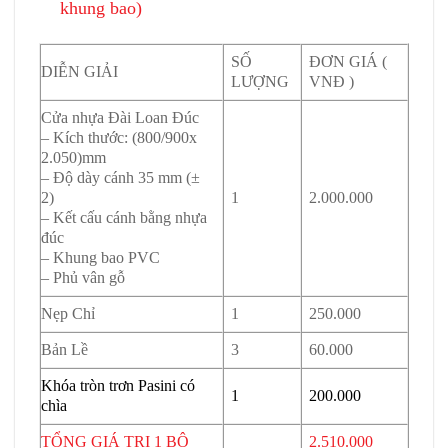
khung bao)
SỐ
ĐƠN GIÁ (
DIỄN GIẢI
LƯỢNG
VNĐ )
Cửa nhựa Đài Loan Đúc
– Kích thước:
(800/900x
2.050)mm
– Độ dày cánh 35 mm (±
2)
1
2.000.000
– Kết cấu cánh bằng nhựa
đúc
– Khung bao PVC
– Phủ vân gỗ
Nẹp Chỉ
1
250.000
Bản Lề
3
60.000
Khóa tròn trơn Pasini có
1
200.000
chìa
TỔNG GIÁ TRỊ 1 BỘ
2.510.000