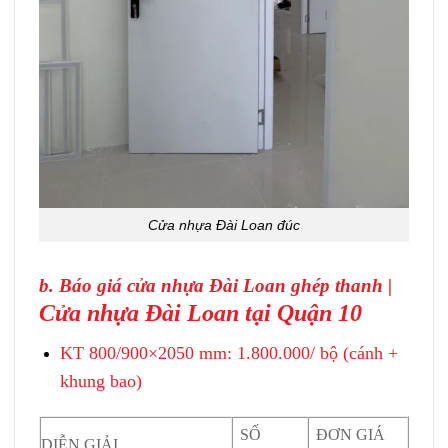
Cửa nhựa Đài Loan đúc
b. Báo giá cửa nhựa Đài Loan ghép thanh |
Cửa nhựa Đài Loan tại Quận 10
KT 800/900×2050 mm: 1.800.000/ bộ (cánh +
khung bao)
SỐ
ĐƠN GIÁ
DIỄN GIẢI