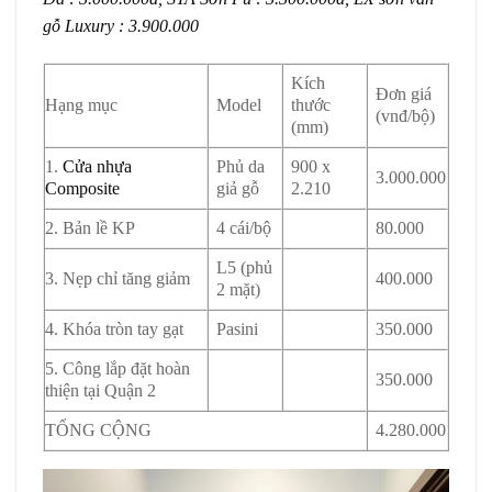
gỗ Luxury : 3.900.000
Kích
Đơn giá
Hạng mục
Model
thước
(vnđ/bộ)
(mm)
1.
Cửa nhựa
Phủ da
900 x
3.000.000
Composite
giả gỗ
2.210
2. Bản lề KP
4 cái/bộ
80.000
L5 (phủ
3. Nẹp chỉ tăng giảm
400.000
2 mặt)
4. Khóa tròn tay gạt
Pasini
350.000
5. Công lắp đặt hoàn
350.000
thiện tại Quận 2
TỔNG CỘNG
4.280.000