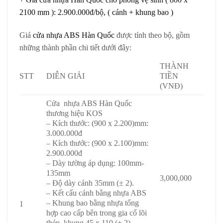
2100 mm ): 2.900.000đ/bộ, ( cánh + khung bao )
Giá
cửa nhựa ABS Hàn Quốc
được tính theo bộ, gồm
những thành phần chi tiết dưới đây:
THÀNH
STT
DIỄN GIẢI
TIỀN
(VNĐ)
Cửa nhựa ABS Hàn Quốc
thương hiệu KOS
– Kích thước: (900 x 2.200)mm:
3.000.000đ
– Kích thước: (900 x 2.100)mm:
2.900.000đ
– Dày tường áp dụng: 100mm-
135mm
3,000,000
– Độ dày cánh 35mm (± 2).
– Kết cấu cánh bằng nhựa ABS
– Khung bao bằng nhựa tổng
1
hợp cao cấp bên trong gia cố lõi
thép, khung 45 x 110 (± 2).