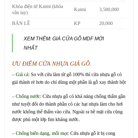
Khóa điện tử Kaimi (khóa
Kaimi
3,580,000
vân tay)
BẢN LỀ
KP
20,000
XEM THÊM:
GIÁ CỬA GỖ MDF MỚI
NHẤT
ƯU ĐIỂM CỬA NHỰA GIẢ GỖ.
– Giá cả:
So với cửa làm từ gỗ 100% thì cửa nhựa gỗ có
giá thành rẻ hơn do chỉ dùng một phần là gỗ xay thành bột
– Chống nước
:
Cửa nhựa gỗ có khả năng chống thấm gần
như tuyệt đối do thành phần có các hạt nhựa làm cho hơi
nước không thể thấm vào cửa. Ngoài ra bề mặt cửa cũng
được phủ một lớp fim kháng nước.
– Chống biến dạng, mối mọt
:
Cửa nhựa gỗ ít bị cong