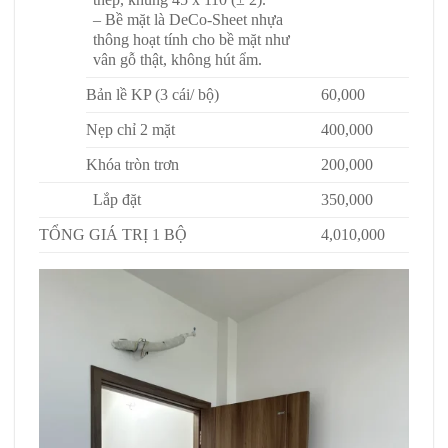
– Bề mặt là DeCo-Sheet nhựa
thông hoạt tính cho bề mặt như
vân gỗ thật, không hút ẩm.
Bản lề KP (3 cái/ bộ)
60,000
Nẹp chỉ 2 mặt
400,000
Khóa tròn trơn
200,000
Lắp đặt
350,000
T
ỔNG GIÁ TRỊ 1 BỘ
4,010,00
0