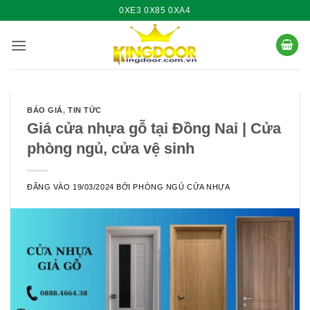
Bỏ
0XE3 0X85 0XA4
qua
nội
dung
BÁO GIÁ
,
TIN TỨC
Giá cửa nhựa gỗ tại Đồng Nai | Cửa
phòng ngủ, cửa vệ sinh
ĐĂNG VÀO
19/03/2024
BỞI
PHÒNG NGỦ CỬA NHỰA