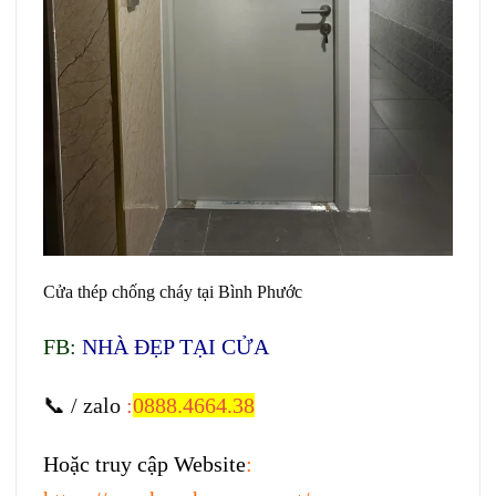
Cửa thép chống cháy tại Bình Phước
FB:
NHÀ ĐẸP TẠI CỬA
📞 / zalo
:
0888.4664.38
Hoặc truy cập Website
: