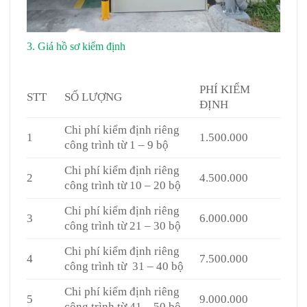
3. Giá hồ sơ kiểm định
Cửa thép chống cháy tại Bình
Phước
PHÍ KIỂM
STT
SỐ LƯỢNG
ĐỊNH
Chi phí kiểm định riêng
1
1.500.000
công trình từ 1 – 9 bộ
Chi phí kiểm định riêng
2
4.500.000
công trình từ 10 – 20 bộ
Chi phí kiểm định riêng
3
6.000.000
công trình từ 21 – 30 bộ
Chi phí kiểm định riêng
4
7.500.000
công trình từ 31 – 40 bộ
Chi phí kiểm định riêng
5
9.000.000
công trình từ 41 – 50 bộ