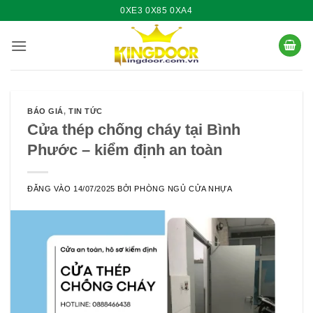
Bỏ
0XE3 0X85 0XA4
qua
nội
dung
BÁO GIÁ
,
TIN TỨC
Cửa thép chống cháy tại Bình
Phước – kiểm định an toàn
ĐĂNG VÀO
14/07/2025
BỞI
PHÒNG NGỦ CỬA NHỰA