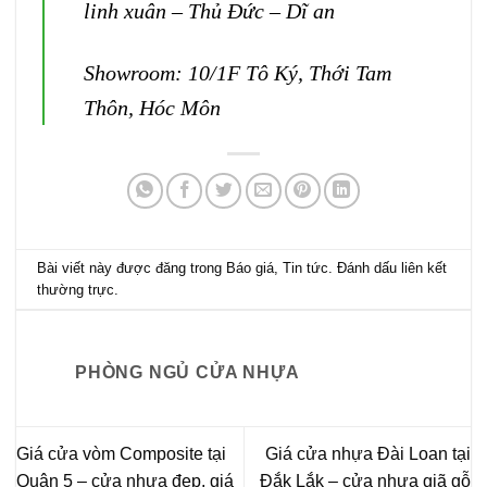
linh xuân – Thủ Đức – Dĩ an
Showroom: 10/1F Tô Ký, Thới Tam
Thôn, Hóc Môn
Bài viết này được đăng trong
Báo giá
,
Tin tức
. Đánh dấu
liên kết
thường trực
.
PHÒNG NGỦ CỬA NHỰA
Giá cửa vòm Composite tại
Giá cửa nhựa Đài Loan tại
Quận 5 – cửa nhựa đẹp, giá
Đắk Lắk – cửa nhựa giã gỗ