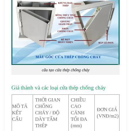
cấu tạo cửa thép chống cháy
Giá thành và các loại cửa thép chống cháy
THỜI GIAN
CHIỀU
MÔ TẢ
CHỐNG
CAO
ĐƠN GIÁ
KẾT
CHÁY / ĐỘ
CÁNH
(VNĐ/m2)
CẤU
DÀY TẤM
TỐI ĐA
THÉP
(mm)