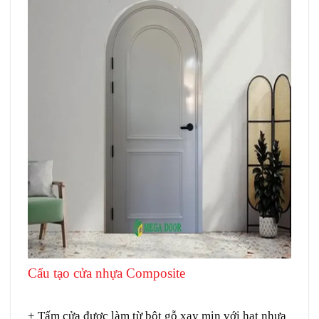
Cấu tạo c
ửa nhựa Composite
Giá cửa vòm
Composite tại Quận 5
+ Tấm cửa được làm từ bột gỗ xay mịn với hạt nhựa