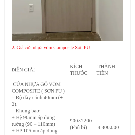
2. Giá cửa nhựa vòm Composite Sơn PU
Giá cửa vòm
Composite tại Quận 5
KÍCH
THÀNH
ỄN GIẢI
DI
THƯỚC
TIỀN
CỬA NHỰA GỖ VÒM
COMPOSITE ( SƠN PU )
– Độ dày cánh 40mm (±
2).
– Khung bao:
+ Hệ 90mm áp dụng
900×2200
tường (90 – 110mm)
(Phủ bì)
4.300.000
+ Hệ 105mm áp dụng