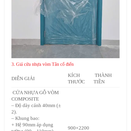
3. Giá cửa nhựa vòm Tân cổ điển
KÍCH
THÀNH
DIỄN GIẢI
THƯỚC
TIỀN
CỬA NHỰA GỖ VÒM
COMPOSITE
– Độ dày cánh 40mm (±
2).
– Khung bao:
+ Hệ 90mm áp dụng
900×2200