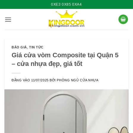
Bỏ
0XE3 0X85 0XA4
qua
nội
dung
BÁO GIÁ
,
TIN TỨC
Giá cửa vòm Composite tại Quận 5
– cửa nhựa đẹp, giá tốt
ĐĂNG VÀO
11/07/2025
BỞI
PHÒNG NGỦ CỬA NHỰA