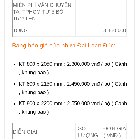
MIỄN PHÍ VẬN CHUYỂN
TẠI TPHCM TỪ 5 BỘ
TRỞ LÊN
TỔNG
3,160,000
Bảng báo giá cửa nhựa Đài Loan Đúc:
Giá
cửa Đài Loan tại Quận 10
KT 800 x 2050 mm : 2.300.000 vnđ / bộ ( Cánh
, khung bao )
KT 800 x 2150 mm : 2.450.000 vnđ / bộ ( Cánh
, khung bao )
KT 800 x 2200 mm : 2.550.000 vnđ / bộ ( Cánh
, khung bao )
SỐ
ĐƠN GIÁ
DIỄN GIẢI
LƯỢNG
( VNĐ )