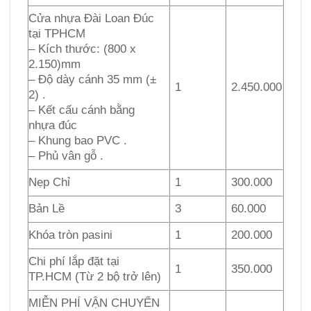
Cửa nhựa Đài Loan Đúc
tại TPHCM
– Kích thước: (800 x
2.150)mm
– Độ dày cánh 35 mm (±
1
2.450.000
2) .
– Kết cấu cánh bằng
nhựa đúc
– Khung bao PVC .
– Phủ vân gỗ .
Nẹp Chỉ
1
300.000
Bản Lề
3
60.000
Khóa tròn pasini
1
200.000
Chi phí lắp đặt tại
1
350.000
TP.HCM (Từ 2 bộ trở lên)
MIỄN PHÍ VẬN CHUYỂN