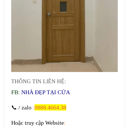
THÔNG TIN LIÊN HỆ:
FB:
NHÀ ĐẸP TẠI CỬA
📞 / zalo
:
0888.4664.38
Hoặc truy cập Website
: