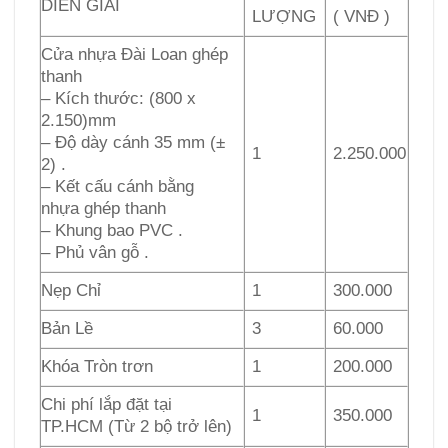
DIỄN GIẢI
LƯỢNG
( VNĐ )
Cửa nhựa Đài Loan ghép
thanh
– Kích thước: (800 x
2.150)mm
– Độ dày cánh 35 mm (±
1
2.250.000
2) .
– Kết cấu cánh bằng
nhựa ghép thanh
– Khung bao PVC .
– Phủ vân gỗ .
Nẹp Chỉ
1
300.000
Bản Lề
3
60.000
Khóa Tròn trơn
1
200.000
Chi phí lắp đặt tại
1
350.000
TP.HCM (Từ 2 bộ trở lên)