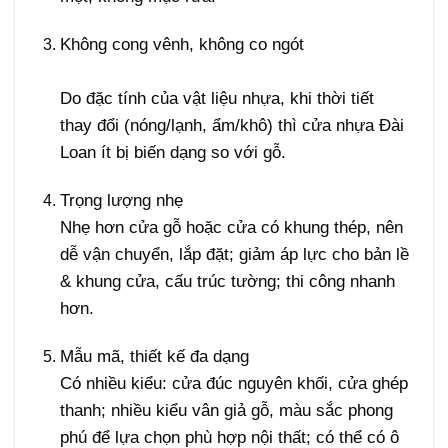
Không cong vênh, không co ngót
Giá cửa Đài
Loan tại Quận 10
Do đặc tính của vật liệu nhựa, khi thời tiết
thay đổi (nóng/lạnh, ẩm/khô) thì cửa nhựa Đài
Loan ít bị biến dạng so với gỗ.
Trọng lượng nhẹ
Nhẹ hơn cửa gỗ hoặc cửa có khung thép, nên
dễ vận chuyển, lắp đặt; giảm áp lực cho bản lề
& khung cửa, cấu trúc tường; thi công nhanh
hơn.
Mẫu mã, thiết kế đa dạng
Có nhiều kiểu: cửa đúc nguyên khối, cửa ghép
thanh; nhiều kiểu vân giả gỗ, màu sắc phong
phú để lựa chọn phù hợp nội thất; có thể có ô