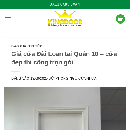
Bỏ
0XE3 0X85 0XA4
qua
nội
dung
BÁO GIÁ
,
TIN TỨC
Giá cửa Đài Loan tại Quận 10 – cửa
đẹp thi công trọn gói
ĐĂNG VÀO
19/09/2025
BỞI
PHÒNG NGỦ CỬA NHỰA