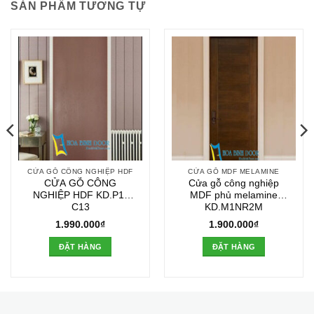
SẢN PHẨM TƯƠNG TỰ
CỬA GỖ CÔNG NGHIỆP HDF
CỬA GỖ MDF MELAMINE
CỬA GỖ CÔNG
Cửa gỗ công nghiệp
NGHIỆP HDF KD.P1-
MDF phủ melamine
C13
KD.M1NR2M
1.990.000
₫
1.900.000
₫
ĐẶT HÀNG
ĐẶT HÀNG