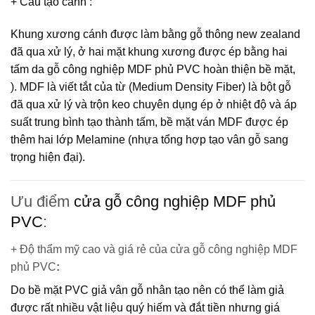
+ Cấu tạo cánh
:
Khung xương cánh được làm bằng gỗ thông new zealand
đã qua xử lý, ở hai mặt khung xương được ép bằng hai
tấm da gỗ công nghiệp MDF phủ PVC hoàn thiện bề mặt,
).
MDF
là viết tắt của từ (Medium Density Fiber) là bột gỗ
đã qua xử lý và trộn keo chuyên dụng ép ở nhiệt độ và áp
suất trung bình tạo thành tấm, bề mặt ván MDF được ép
thêm hai lớp Melamine (nhựa tổng hợp tạo vân gỗ sang
trọng hiện đại).
Ưu điểm
cửa gỗ công nghiệp MDF phủ
PVC
:
+ Độ thẩm mỹ cao và giá rẻ của cửa gỗ công nghiệp MDF
phủ PVC
:
Do bề mặt PVC giả vân gỗ nhân tạo nên có thể làm giả
được rất nhiều vật liệu quý hiếm và đắt tiền nhưng giá