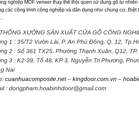
ông nghiệp MDF veneer
thay thế thói quen sử dụng gỗ tự nhiên
ng các công trình công nghiệp và dân dụng như chung cư, Biệt 
n…
 THỐNG XƯỞNG SẢN XUẤT CỬA GỖ CÔNG NGH
ng 1 : 35/T2 Vườn Lài, P. An Phú Đông, Q. 12, Tp.
ng 2 : Số 361 TX25, Phường Thạnh Xuân, Q12, TP
ng 3 : K2-39, Tổ 48, KP 3, Nguyễn Tri Phương, Ph
g Nai
b:
cuanhuacomposite.net
–
kingdoor.com.vn
–
hoabi
il : dongpham.hoabinhdoor@gmail.com