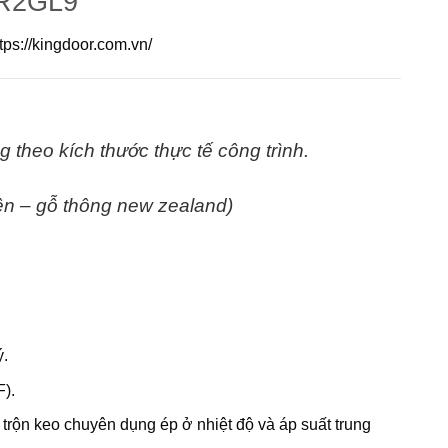
R2GL9
tps://kingdoor.com.vn/
g theo kích thước thực tế
công trình.
n – gỗ thông new zealand)
ý.
).
à trộn keo chuyên dụng ép ở nhiệt độ và áp suất trung