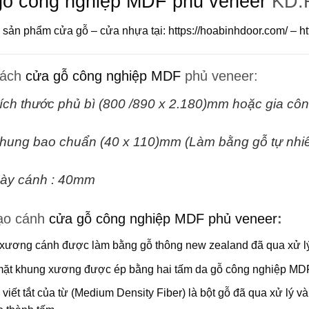
ỗ công nghiệp MDF phủ veneer
KD.
sản phẩm cửa gỗ – cửa nhựa tại:
https://hoabinhdoor.com/
–
ht
cách
cửa gỗ công nghiệp MDF
phủ veneer:
ích thước phủ bì (800 /890 x 2.180)mm hoặc gia côn
hung bao chuẩn (40 x 110)mm (Làm bằng gỗ tự nhiê
ày cánh : 40mm
ạo cánh
cửa gỗ công nghiệp MDF phủ veneer
:
xương cánh được làm bằng gỗ thông new zealand đã qua xử l
mặt khung xương được ép bằng hai tấm da gỗ công nghiệp MDF
 viết tắt của từ (Medium Density Fiber) là bột gỗ đã qua xử lý v