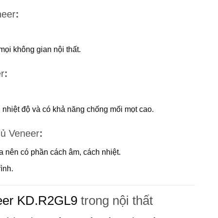
neer
:
mọi không gian nội thất.
r
:
i nhiệt độ và có khả năng chống mối mọt cao.
hủ Veneer
:
a nên có phần cách âm, cách nhiệt.
ình.
neer KD.R2GL9
trong nội thất