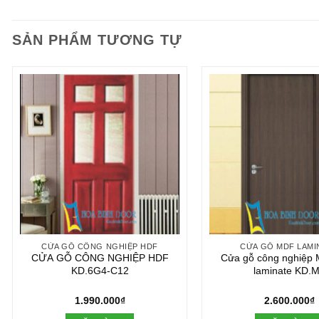
SẢN PHẨM TƯƠNG TỰ
CỬA GỖ CÔNG NGHIỆP HDF
CỬA GỖ MDF LAMI
CỬA GỖ CÔNG NGHIỆP HDF
Cửa gỗ công nghiệp
KD.6G4-C12
laminate KD.
1.990.000
₫
2.600.000
₫