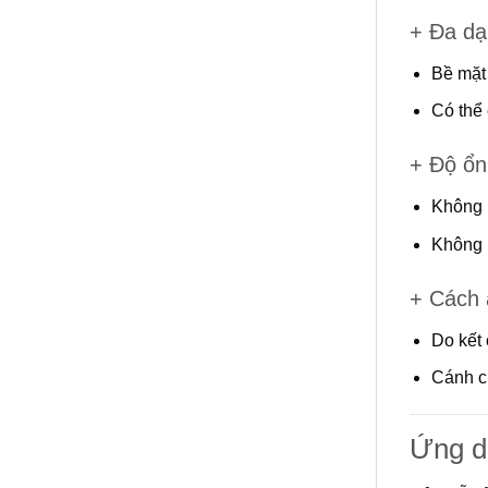
+ Đa dạ
Bề mặt
Có thể 
+ Độ ổn
Không b
Không b
+ Cách 
Do kết
Cánh cử
Ứng 