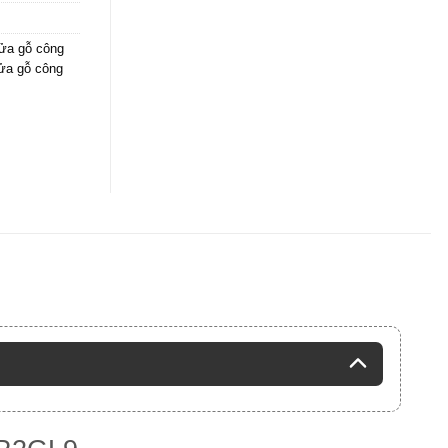
ửa gỗ công
cửa gỗ công