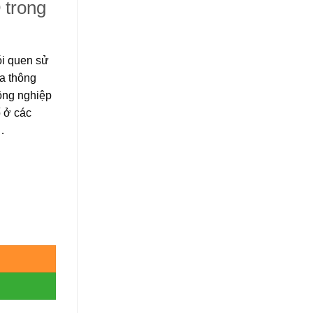
9
trong
ói quen sử
ửa thông
ông nghiệp
ố ở các
…
9 số lượng