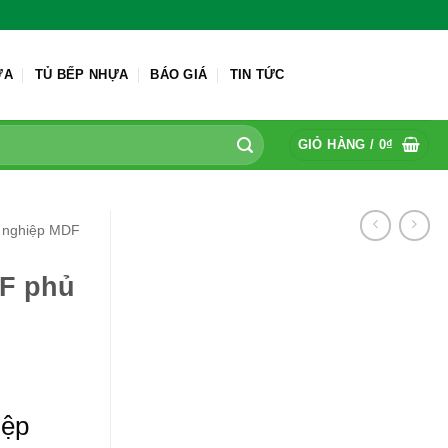
ỬA
TỦ BẾP NHỰA
BÁO GIÁ
TIN TỨC
GIỎ HÀNG /
0
₫
 nghiệp MDF
F phủ
iệp