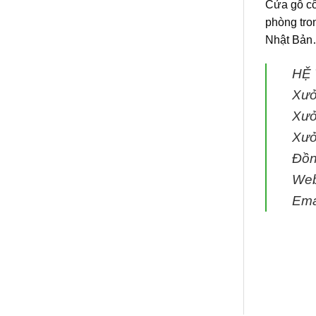
Cửa gỗ c
phòng tro
Nhật Bả
HỆ
Xưở
Xưở
Xưở
Đồn
We
Ema