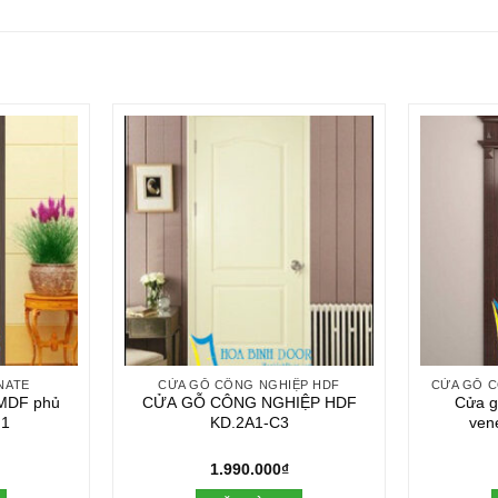
NATE
CỬA GỖ CÔNG NGHIỆP HDF
 MDF phủ
CỬA GỖ CÔNG NGHIỆP HDF
Cửa g
M1
KD.2A1-C3
ven
1.990.000
₫