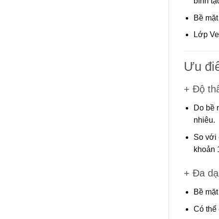
bình tạ
Bề mặt 
Lớp Ve
Ưu đi
+ Độ th
Do bề m
nhiêu.
So với 
khoản 1
+ Đa dạ
Bề mặt 
Có thể 