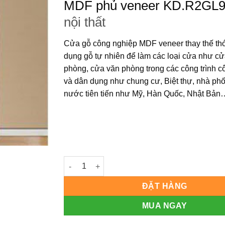
MDF phủ veneer KD.R2GL
nội thất
Cửa gỗ công nghiệp MDF veneer
thay thế th
dụng gỗ tự nhiên để làm các loại cửa như c
phòng, cửa văn phòng trong các công trình c
và dân dụng như chung cư, Biệt thự, nhà ph
nước tiên tiến như Mỹ, Hàn Quốc, Nhật Bản
Cửa gỗ công nghiệp MDF phủ veneer KD.R2GL
ĐẶT HÀNG
MUA NGAY