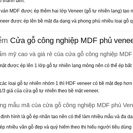
o thành tấm.
ván MDF được ép thêm hai lớp Veneer (gỗ tự nhiên lạng) tạo nê
neer được ép lên bề mặt đa dạng và phong phú nhiều loại gỗ q
ểm
Cửa gỗ công nghiệp MDF phủ vene
ẩm mỹ cao và giá rẻ của cửa gỗ công nghiệp MDF
ặt được ép lên 1 lớp gỗ tự nhiên lạng mỏng nên có thể ép bất 
các loại gỗ tự nhiên nhóm 1 thì HDF veneer có bề mặt đẹp hơn v
/3 giá của cửa gỗ tự nhiên theo bề mặt veneer.
ng mẫu mã của cửa gỗ công nghiệp MDF phủ Ven
định hình là gỗ ép nhân tạo nên có thể làm nhiều mẫu và đa dạ
ép nhiều vân gỗ đẹp và quý hiếm theo thị hiếu người tiêu dùng 