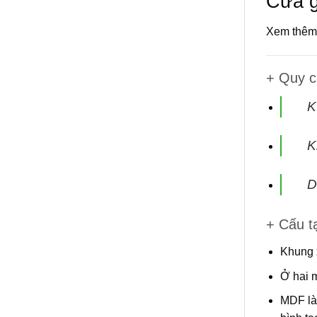
Cửa g
Xem thêm 
+ Quy 
K
K
D
+ Cấu t
Khung 
Ở hai 
MDF
là