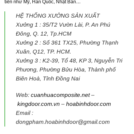
tiến như Mỹ, Hàn Quốc, Nhật Bản…
HỆ THỐNG XƯỞNG SẢN XUẤT
Xưởng 1 :
35/T2 Vườn Lài, P. An Phú
Đông, Q. 12, Tp.HCM
Xưởng 2 :
Số 361 TX25, Phường Thạnh
Xuân, Q12, TP. HCM.
Xưởng 3 :
K2-39, Tổ 48, KP 3, Nguyễn Tri
Phương, Phường Bửu Hòa, Thành phố
Biên Hoà, Tỉnh Đồng Nai
Web:
cuanhuacomposite.net
–
kingdoor.com.vn
–
hoabinhdoor.com
Email :
dongpham.hoabinhdoor@gmail.com