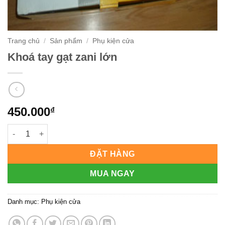
Trang chủ
/
Sản phẩm
/
Phụ kiện cửa
Khoá tay gạt zani lớn
450.000
₫
Khoá tay gạt zani lớn số lượng
ĐẶT HÀNG
MUA NGAY
Danh mục:
Phụ kiện cửa