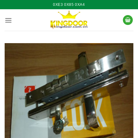
Bỏ
0XE3 0X85 0XA4
qua
nội
dung