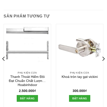
SẢN PHẨM TƯƠNG TỰ
PHỤ KIỆN CỬA
PHỤ KIỆN CỬA
Thanh Thoát Hiểm Đôi
Khoá tròn tay gạt vickini
Đạt Chuẩn Chất Lượng |
Hoabinhdoor
2.500.000
₫
300.000
₫
ĐẶT HÀNG
ĐẶT HÀNG