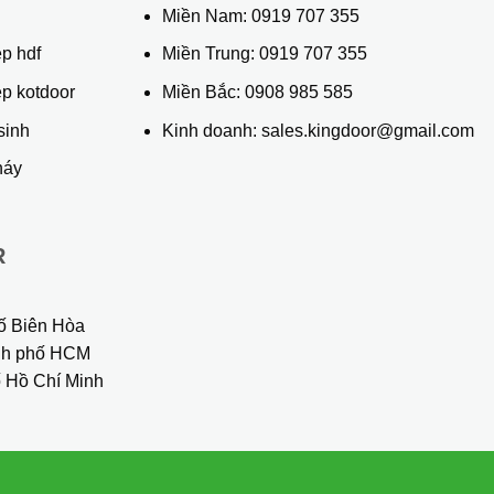
ủ
Miền Nam:
0919 707 355
p hdf
Miền Trung:
0919 707 355
ệp kotdoor
Miền Bắc:
0908 985 585
sinh
Kinh doanh: sales.kingdoor@gmail.com
háy
R
ố Biên Hòa
ành phố HCM
 Hồ Chí Minh