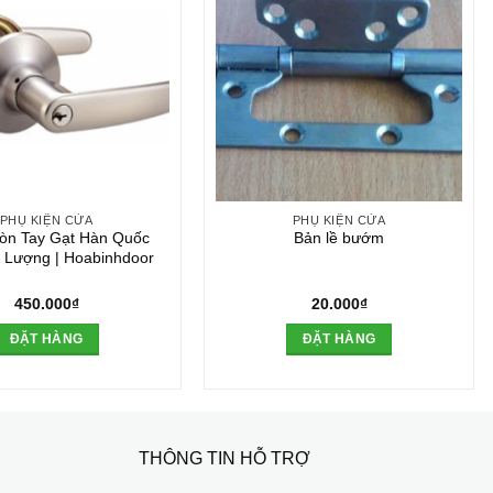
PHỤ KIỆN CỬA
PHỤ KIỆN CỬA
òn Tay Gạt Hàn Quốc
Bản lề bướm
 Lượng | Hoabinhdoor
450.000
₫
20.000
₫
ĐẶT HÀNG
ĐẶT HÀNG
THÔNG TIN HỖ TRỢ