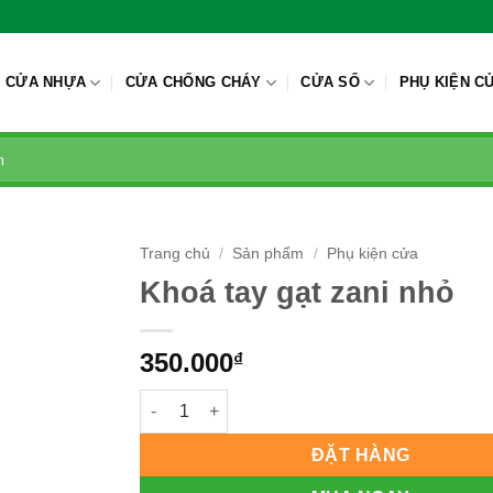
CỬA NHỰA
CỬA CHỐNG CHÁY
CỬA SỔ
PHỤ KIỆN C
Trang chủ
/
Sản phẩm
/
Phụ kiện cửa
Khoá tay gạt zani nhỏ
350.000
₫
Khoá tay gạt zani nhỏ số lượng
ĐẶT HÀNG