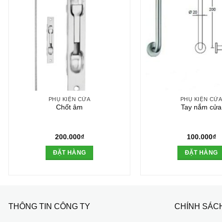
PHỤ KIỆN CỬA
PHỤ KIỆN CỬ
Chốt âm
Tay nắm cửa
200.000
₫
100.000
₫
ĐẶT HÀNG
ĐẶT HÀNG
THÔNG TIN CÔNG TY
CHÍNH SÁC