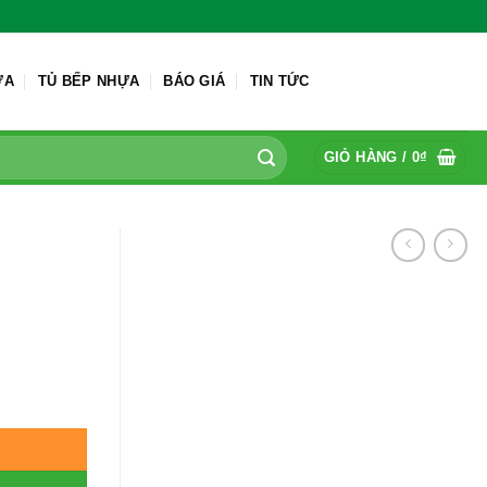
ỬA
TỦ BẾP NHỰA
BÁO GIÁ
TIN TỨC
GIỎ HÀNG /
0
₫