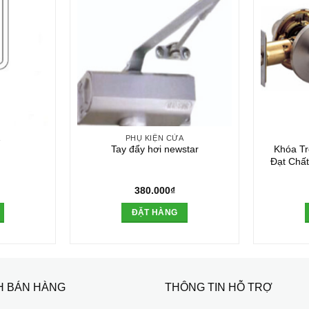
A
PHỤ KIỆN CỬA
Tay đẩy hơi newstar
Khóa Tr
Đạt Chất
380.000
₫
ĐẶT HÀNG
H BÁN HÀNG
THÔNG TIN HỖ TRỢ