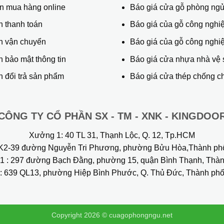
 mua hàng online
Báo giá cửa gỗ phòng ng
h thanh toán
Báo giá của gỗ công nghiệ
h vận chuyển
Báo giá của gỗ công nghi
 bảo mật thông tin
Báo giá cửa nhựa nhà vệ 
 đổi trả sản phẩm
Báo giá cửa thép chống c
CÔNG TY CỔ PHẦN SX - TM - XNK - KINGDOO
Xưởng 1:
40 TL 31, Thạnh Lộc, Q. 12, Tp.HCM
2-39 đường Nguyễn Tri Phương, phường Bửu Hòa,Thành ph
1
: 297 đường Bạch Đằng, phường 15, quận Bình Thạnh, Th
: 639 QL13, phường Hiệp Bình Phước, Q. Thủ Đức, Thành phố
Copyright 2026 ©
cuagophongngu.net